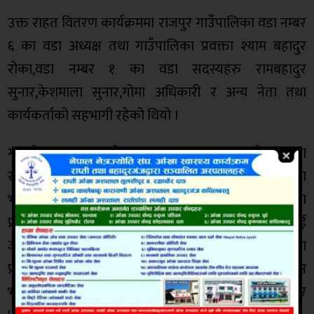
उक्त राहत वितरण कार्यक्रममा राजपुर गाउँपालिका वडा नम्बर
६ का वडा अध्यक्ष तथा गाउँपालिका प्रवक्ता श्याम बहादुर
रोका,वडा नम्बर १ का वडा सदस्यहरु रामबहादुर
सुनार,केशमाला सुनार,गोमा अधिकारी र अन्य नेता तथा
कार्यकर्ताको सहभागी रहेको थियो ।
गएको फाल्गुन १७ गते मान बहादुर सुनार र २० गते मनमाला
सुनारको घर-गोठ जलेर पुरै नस्ट भएको थियो । उक्त घटना
भएको खबर सो गाउँको बाल अधिकार प्राथमिक विद्यालयका
प्रधानध्यापक दिलाराम यादवले सिधापत्र अनलाइनलाई
जानकारी गराएपछि उक्त समाचार अनलाइन पत्रीकामा
प्रकाशन भएको थियो । त्यस्तै सो समाचार प्रकाशन
भएपछि,नेपाली काङ्ग्रेसले फाल्गुन २८ गते घटना स्थलमै पुगेर