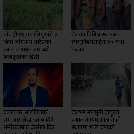
घोराही-११,पलासिपुरको ३
देशका विभिन्न स्थानबाट
बिघा जमिनमा गरिएको
लागुऔषधसहित २० जना
स्याउ लगायत ४० बढी
पक्राउ
फलफूलका खेती
बलात्कार आरोपितको
देशभर मनसुनी वायुको
समाचार लेख्न दबाब दिँदै
प्रभाव कायम,आज केही
अमेरिकाबाट केसीले दिए
स्थानमा भारी वर्षाको