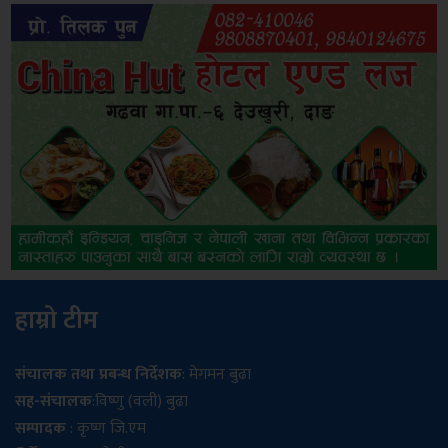
हाम्रो टीम
संचालक तथा प्रबन्ध निर्देशक
: मेगमन बुढा
सह-संचालक
:विष्णु (वली) बुढा
सम्पादक
: कृष्ण जि.एम