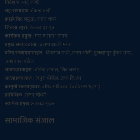
निर्देशक:
भानु जोशी
सह-सम्पादक:
टेकेन्द्र वली
क्राईमबिट प्रमुख
: सागर थापा
जिल्ला ब्युरो
: टेकबहादुर पुन
कार्यक्रम प्रमुख
: मान ब.राना ‘ मानव’
प्रमुख सम्बाददाता
: इराधा झाक्री मगर
वरिष्ठ सम्बाददाताहरु
: शिवराज पन्थी, खडग ओली, तुलबहादुर कुँवर मगर,
जयप्रकाश पौडेल
सम्बाददाताहरु
: टोपेन्द्र खनाल, शिव बस्नेत
सल्लाहकारहरु
: बिपुल पोख्रेल, उदय जि.एम
कानुनी सल्लाहकार
: वरिष्ठ अधिवक्ता रेवतीरमण भट्टराई
प्राविधिक :
राजन चौधरी
क्यामेरा प्रमुख :
नवराज गुरुङ
सामाजिक संजाल