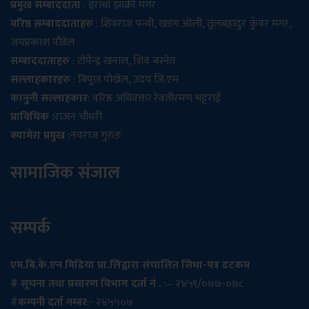
प्रमुख सम्बाददाता
: इराधा झाक्री मगर
वरिष्ठ सम्बाददाताहरु
: शिवराज पन्थी, खडग ओली, तुलबहादुर कुँवर मगर,
जयप्रकाश पौडेल
सम्बाददाताहरु
: टोपेन्द्र खनाल, शिव बस्नेत
सल्लाहकारहरु
: बिपुल पोख्रेल, उदय जि.एम
कानुनी सल्लाहकार
: वरिष्ठ अधिवक्ता रेवतीरमण भट्टराई
प्राविधिक :
राजन चौधरी
क्यामेरा प्रमुख :
नवराज गुरुङ
सामाजिक संजाल
सम्पर्क
एम.बि.के.एन मिडिया प्रा.लिद्वारा संचालित सिधा-पत्र डटकम
# सूचना तथा प्रसारण विभाग दर्ता नं .
:– २४५९/०७७-०७८
#
कम्पनी दर्ता नम्बर
:- २४५५०७