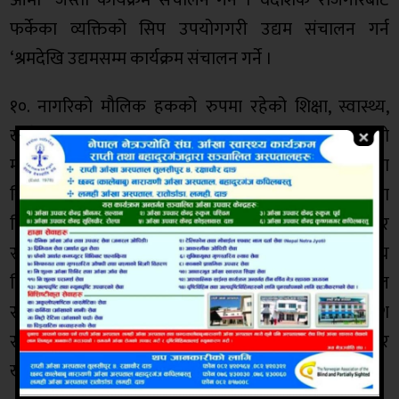
फर्केका व्यक्तिको सिप उपयोगगरी उद्यम संचालन गर्न
‘श्रमदेखि उद्यमसम्म कार्यक्रम संचालन गर्ने ।
१०. नागरिको मौलिक हकको रुपमा रहेको शिक्षा, स्वास्थ्य,
खानेपानी लगायतका आधारभूत विषयमा स्थानीय तहको
महत्वपूर्ण जिम्मेवारी रहेको छ । सशर्त र संघीय कार्यक्रममा
सिमित नभै शिक्षा र स्वास्थ्यमा आन्तरिक लगानीमा प्राथमिकता
दिई गुणस्तरीय शिक्षा सुधारका सिर्जनात्मक कार्यक्रम र
स्वास्थ्य सेवालाई विशेष प्राथमिकतामा राख्दै सवैलाई स्वास्थ्य
बिमा, घरमै सेवा मार्फत नागरिकको स्वास्थ्यको विशेष ख्याल
राख्ने । सुदुरपश्चिम क्षेत्रका पर्यटकीय स्थलको प्रवर्द्धन गर्दै प्रदेश
समुन्नतिसंग जोड्न साझा पहलकदमी लिने । कला र
खेलकुदमार्फत युवा पुस्तालाई जोड्ने ।