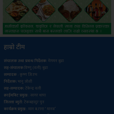
हाम्रो टीम
संचालक तथा प्रबन्ध निर्देशक
: मेगमन बुढा
सह-संचालक
:विष्णु (वली) बुढा
सम्पादक
: कृष्ण जि.एम
निर्देशक:
भानु जोशी
सह-सम्पादक:
टेकेन्द्र वली
क्राईमबिट प्रमुख
: सागर थापा
जिल्ला ब्युरो
: टेकबहादुर पुन
कार्यक्रम प्रमुख
: मान ब.राना ‘ मानव’