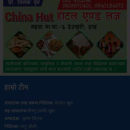
हाम्रो टीम
संचालक तथा प्रबन्ध निर्देशक
: मेगमन बुढा
सह-संचालक
:विष्णु (वली) बुढा
सम्पादक
: कृष्ण जि.एम
निर्देशक:
भानु जोशी