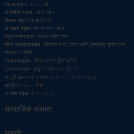
सह-सम्पादक:
टेकेन्द्र वली
क्राईमबिट प्रमुख
: सागर थापा
जिल्ला ब्युरो
: टेकबहादुर पुन
कार्यक्रम प्रमुख
: मान ब.राना ‘ मानव’
प्रमुख सम्बाददाता
: इराधा झाक्री मगर
वरिष्ठ सम्बाददाताहरु
: शिवराज पन्थी, खडग ओली, तुलबहादुर कुँवर मगर,
जयप्रकाश पौडेल
सम्बाददाताहरु
: टोपेन्द्र खनाल, शिव बस्नेत
सल्लाहकारहरु
: बिपुल पोख्रेल, उदय जि.एम
कानुनी सल्लाहकार
: वरिष्ठ अधिवक्ता रेवतीरमण भट्टराई
प्राविधिक :
राजन चौधरी
क्यामेरा प्रमुख :
नवराज गुरुङ
सामाजिक संजाल
सम्पर्क