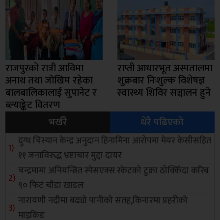
राजपुरको रात्री आविमा
राप्ती आधारभूत अस्पतालमा
अनाथ तथा जोखिम रहेका
शुक्रबार निःशुल्क विशेषज्ञ
बालबालिकालाई सुपानेट र
स्वास्थ्य शिविर सञ्चालन हुने
ब्ल्याङ्केट वितरण
भर्खरै
धेरै पढिएको
दुग्ध चिस्यान केन्द्र अनुदान हिनामिना आरोपमा मेयर केसीसहित
११ जनाविरुद्ध भ्रष्टाचार मुद्दा दायर
चन्द्रमामा अनियन्त्रित स्पेसएक्स रकेटको टुक्रा ठोक्किँदा करिब
९० फिट चौडा खाडल
नारायणी नदीमा बढ्यो पानीको सतह,किनारमा प्रहरीको
माइकिङ