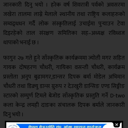
जानकारी दिनु भयो । हरेक वर्ष शिवरात्री पर्वको अवसरमा
जखेरा तालमा लाग्ने मेलाले स्थानीय तथा राष्ट्रिय कलाहरुको
सम्वद्र्धधन गर्दै लोक संस्कृतिलाई उचाईमा पुर्‍याउन टेवा
दिइरहेको ताल संरक्षण समितिका सह–अध्यक्ष रविध्वज
थापाको भनाई छ ।
फागुन २७ गते हुने साँस्कृतिक कार्यक्रममा ज्योती मगर सहित
गायक दोषहरण चौधरी, गायिका वसन्ती चौधरी, कार्यक्रम
प्रस्तोता अनुप बुढामगर,डान्सर दिपक बर्मा मोडेल अभिमान
चौधरी तथा डिक्र्यु डान्स ग्रुरुप र देउखुरी डान्सिङ एण्ड सिङ्गीङ
स्टारको सम्पुर्ण टिमले बेजोड साँस्कृतिक प्रस्तुति गर्ने D-two
कला केन्द्र लमही दाङका संचालक दिपक बर्माले जानकारी
दिनु भयो ।