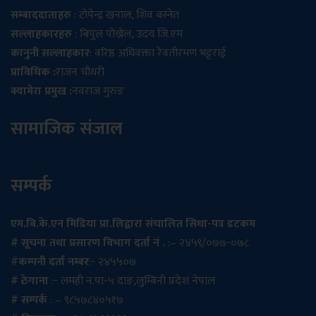
सम्बाददाताहरु
: टोपेन्द्र खनाल, शिव बस्नेत
सल्लाहकारहरु
: बिपुल पोख्रेल, उदय जि.एम
कानुनी सल्लाहकार
: वरिष्ठ अधिवक्ता रेवतीरमण भट्टराई
प्राविधिक :
राजन चौधरी
क्यामेरा प्रमुख :
नवराज गुरुङ
सामाजिक संजाल
सम्पर्क
एम.बि.के.एन मिडिया प्रा.लिद्वारा संचालित सिधा-पत्र डटकम
# सूचना तथा प्रसारण विभाग दर्ता नं .
:– २४५९/०७७-०७८
#
कम्पनी दर्ता नम्बर
:- २४५५०७
# ठेगाना
:- लमही न.पा-५ दाङ,लुम्बिनी प्रदेश नेपाल
# सम्पर्क
: – ९८५७८४०५१७