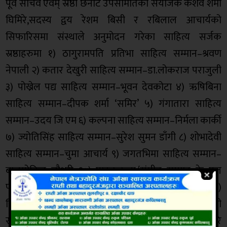
पूर्व सचिव एवम् स्रष्ठा छनौट उपसमितिका संयोजक केशव शर्मा
घिमिरे,सदस्य द्वय रेशम बिसी र रबिलाल आचार्यको
सिफारिसमा संस्थाले अनुमोदन गरेका साहित्य सर्जक
स्रष्ठाहरुमा १) ठागुरामपति प्रतिभा साहित्य सम्मान–श्रवण
नेपाली २) कतार देखुरी साहित्य सम्मान–डा.लोकराज पराजुली
३) पोख्रेल पद्य साहित्य सम्मान–भूवन देवकोटा ४) ऋषिबिना
साहित्य सम्मान–दीपक शर्मा ‘समिर’ ५) गंगातारा साहित्य
सम्मान–उदय जि एम ६) कल्पना साहित्य सम्मान–निर्मला कार्की
७) ज्योतिसिंह साहित्य सम्मान–सुरेश सुमन डाँगी ८) शोभादेवी
साहित्य सम्मान–चुमा आचार्य ९) जगतभिमा साहित्य सम्मान–
बालगोबिन्द चौधरी १०) पाठककला/संगीत सम्मान–के एल
पीडित ११) होत बिष्णु साहित्य सम्मान–हरि प्रसाद पाण्डेय १२)
खिमानन्द केशरा साहित्य सम्मान–सुष्मा शर्मा १३) रामरुपनी
साहित्य सम्मान–राधा गौतम १४) केदारत्न साहित्य सम्मान–हरि