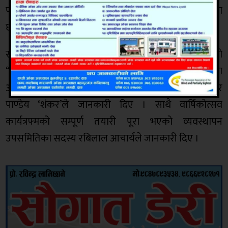
पोख्रेल १५) यादव चद्रिका प्रज्ञा सम्मान–हरेकृष्ण ज्ञवाली रहेका
छन् ।
संस्थाले हरेक वर्ष वार्षिकोत्सवको अवसरमा प्रदान गर्दै आएको
“अग्रज/समाजसेवी सम्मान”बाट रेशमबहादुर खड्का र उषा
आचार्य सम्मानित हुनुहुने भएको पूर्व सल्लाहकार मोहनकुमार
पाण्डेय ‘शंकर’ले जानकारी दिए । साथै वार्षिकोत्सव
कार्यत्रफ्मको सम्पूर्ण तयारी पूरा भएको व्यवस्थापन
उपसमितिका सदस्य रबिलाल आचार्यले जानकारी दिए ।