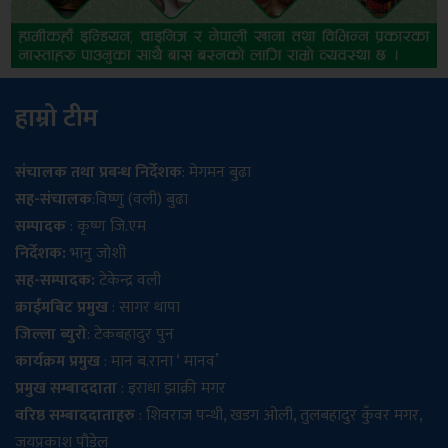
हाम्रो टीम
संचालक तथा प्रबन्ध निर्देशक
: मेगमन बुढा
सह-संचालक
:विष्णु (वली) बुढा
सम्पादक
: कृष्ण जि.एम
निर्देशक:
भानु जोशी
सह-सम्पादक:
टेकेन्द्र वली
क्राईमबिट प्रमुख
: सागर थापा
जिल्ला ब्युरो
: टेकबहादुर पुन
कार्यक्रम प्रमुख
: मान ब.राना ‘ मानव’
प्रमुख सम्बाददाता
: इराधा झाक्री मगर
वरिष्ठ सम्बाददाताहरु
: शिवराज पन्थी, खडग ओली, तुलबहादुर कुँवर मगर,
जयप्रकाश पौडेल