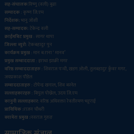
सह-संचालक
:विष्णु (वली) बुढा
सम्पादक
: कृष्ण जि.एम
निर्देशक:
भानु जोशी
सह-सम्पादक:
टेकेन्द्र वली
क्राईमबिट प्रमुख
: सागर थापा
जिल्ला ब्युरो
: टेकबहादुर पुन
कार्यक्रम प्रमुख
: मान ब.राना ‘ मानव’
प्रमुख सम्बाददाता
: इराधा झाक्री मगर
वरिष्ठ सम्बाददाताहरु
: शिवराज पन्थी, खडग ओली, तुलबहादुर कुँवर मगर,
जयप्रकाश पौडेल
सम्बाददाताहरु
: टोपेन्द्र खनाल, शिव बस्नेत
सल्लाहकारहरु
: बिपुल पोख्रेल, उदय जि.एम
कानुनी सल्लाहकार
: वरिष्ठ अधिवक्ता रेवतीरमण भट्टराई
प्राविधिक :
राजन चौधरी
क्यामेरा प्रमुख :
नवराज गुरुङ
सामाजिक संजाल