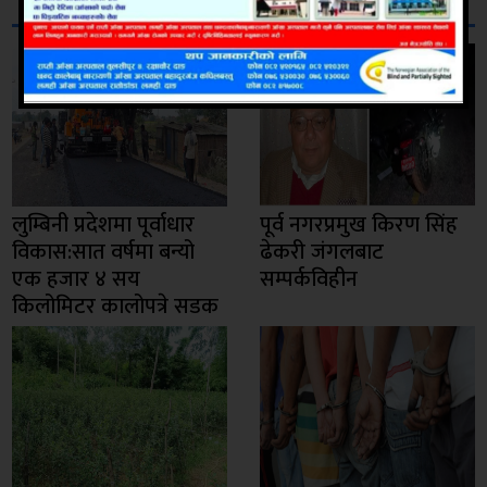
सम्बन्धित
लुम्बिनी प्रदेशमा पूर्वाधार
पूर्व नगरप्रमुख किरण सिंह
विकास:सात वर्षमा बन्यो
ढेकरी जंगलबाट
एक हजार ४ सय
सम्पर्कविहीन
किलोमिटर कालोपत्रे सडक