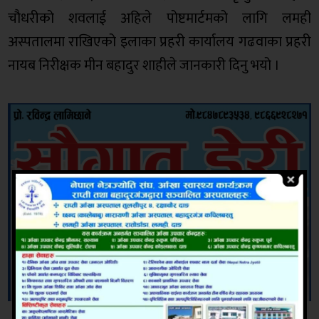
चौधरीको शवलाई अहिले पोष्टमार्टमको लागि लमही
अस्पतालमा राखिएको इलाका प्रहरी कार्यालय गढवाका प्रहरी
नायब निरीक्षक मीन बहादुर शाहीले जानकारी दिनु भयो ।