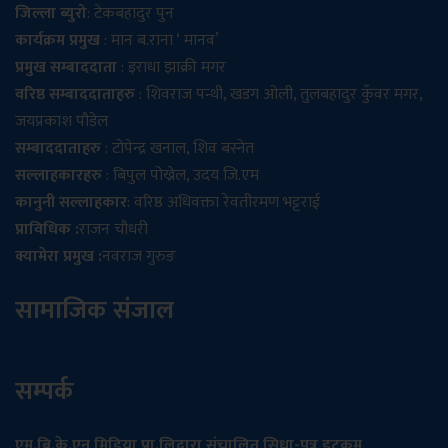
जिल्ला ब्युरो
: टेकबहादुर पुन
कार्यक्रम प्रमुख
: मान ब.राना ‘ मानव’
प्रमुख सम्बाददाता
: इराधा झाक्री मगर
वरिष्ठ सम्बाददाताहरु
: शिवराज पन्थी, खडग ओली, तुलबहादुर कुँवर मगर,
जयप्रकाश पौडेल
सम्बाददाताहरु
: टोपेन्द्र खनाल, शिव बस्नेत
सल्लाहकारहरु
: बिपुल पोख्रेल, उदय जि.एम
कानुनी सल्लाहकार
: वरिष्ठ अधिवक्ता रेवतीरमण भट्टराई
प्राविधिक :
राजन चौधरी
क्यामेरा प्रमुख :
नवराज गुरुङ
सामाजिक संजाल
सम्पर्क
एम.बि.के.एन मिडिया प्रा.लिद्वारा संचालित सिधा-पत्र डटकम