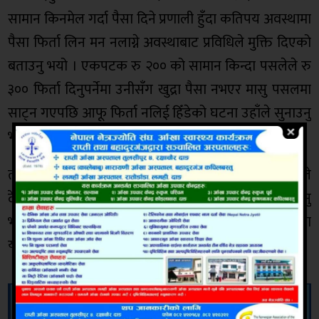
सामान किनमेल गर्दा पैसा दिने प्रणाली हुँदा कतिपय अवस्थामा
पैसा फिर्ता लिन मन नलाग्ने अवस्थाबाट प्रविधिले मुक्ति दिएको
बताउनु भयो । एकपटक रु २०० को सामान किन्दा पसलेले रु
३०० फिर्ता दिनुपर्नेमा उनीसँग खुद्रा पैसा नभएर मासु पसलमा
साट्न गएपछि आफू फिर्ता नलिई हिँडेको घटना उहाँले सुनाउनु
भयो ।
त्यस्तै बैंक अफ काठमाडौँ लिमिटेडका अध्यक्ष प्रकाश श्रेष्ठले
देशका अन्य मठमन्दिरमा पनि यो सेवा पुर्‍याइने जानकारी दिनु
भयो । बैंकले बालाजुस्थित माछापोखरीको तरकारी बजारमा
यही प्रणालीबाट भुक्तानीको व्यवस्था गर्न लागेको छ ।