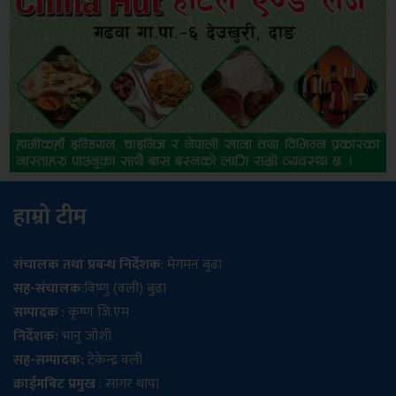
हाम्रो टीम
संचालक तथा प्रबन्ध निर्देशक
: मेगमन बुढा
सह-संचालक
:विष्णु (वली) बुढा
सम्पादक
: कृष्ण जि.एम
निर्देशक:
भानु जोशी
सह-सम्पादक:
टेकेन्द्र वली
क्राईमबिट प्रमुख
: सागर थापा