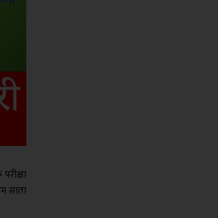
 परीक्षा
तिम साता