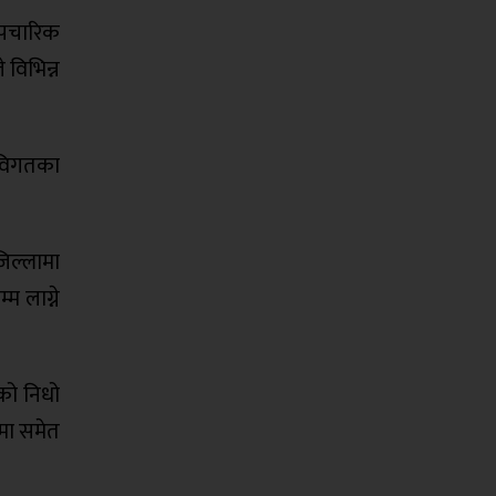
 औपचारिक
 विभिन्न
। विगतका
िल्लामा
म लाग्ने
को निधो
 मा समेत