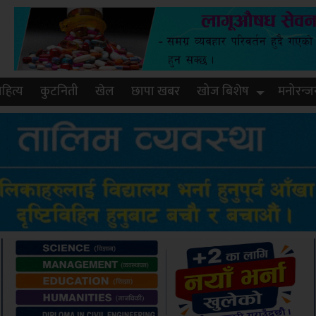
हित्य
कुटनिती
खेल
छापा खबर
खोज बिशेष
मनोरन्ज