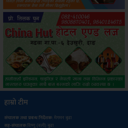
हाम्रो टीम
संचालक तथा प्रबन्ध निर्देशक
: मेगमन बुढा
सह-संचालक
:विष्णु (वली) बुढा