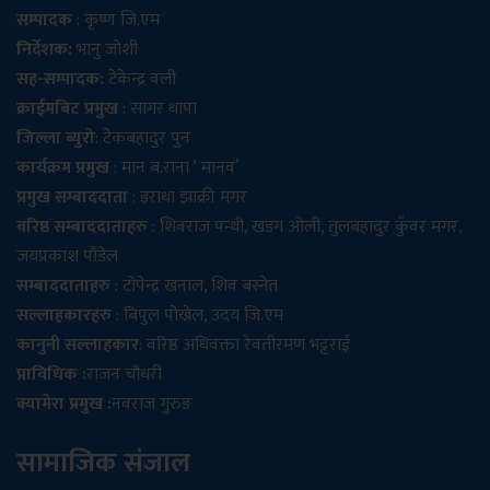
सम्पादक
: कृष्ण जि.एम
निर्देशक:
भानु जोशी
सह-सम्पादक:
टेकेन्द्र वली
क्राईमबिट प्रमुख
: सागर थापा
जिल्ला ब्युरो
: टेकबहादुर पुन
कार्यक्रम प्रमुख
: मान ब.राना ‘ मानव’
प्रमुख सम्बाददाता
: इराधा झाक्री मगर
वरिष्ठ सम्बाददाताहरु
: शिवराज पन्थी, खडग ओली, तुलबहादुर कुँवर मगर,
जयप्रकाश पौडेल
सम्बाददाताहरु
: टोपेन्द्र खनाल, शिव बस्नेत
सल्लाहकारहरु
: बिपुल पोख्रेल, उदय जि.एम
कानुनी सल्लाहकार
: वरिष्ठ अधिवक्ता रेवतीरमण भट्टराई
प्राविधिक :
राजन चौधरी
क्यामेरा प्रमुख :
नवराज गुरुङ
सामाजिक संजाल