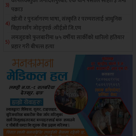
कपिलवस्तुको जगदिशपुरबाट एक थान पेस्तोल सहित ३ जना
पक्राउ
खोजी र पुनर्जागरण भाषा, संस्कृति र परम्परालाई आधुनिक
विज्ञानसँग जोड्नुपर्छ :सीईओ जि.एम
लमजुङको फुलबारीमा ७५ वर्षीया सार्कीको धारिलो हतियार
प्रहार गरी बीभत्स हत्या