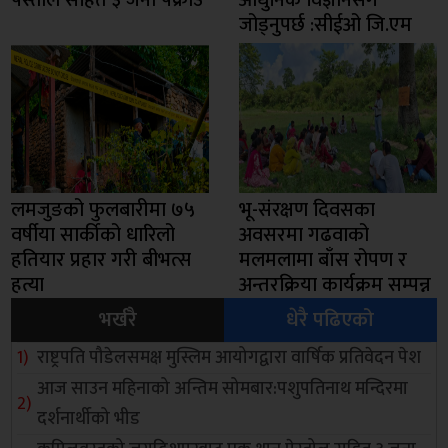
पेस्तोल सहित ३ जना पक्राउ
आधुनिक विज्ञानसँग
जोड्नुपर्छ :सीईओ जि.एम
लमजुङको फुलबारीमा ७५
भू-संरक्षण दिवसका
वर्षीया सार्कीको धारिलो
अवसरमा गढवाको
हतियार प्रहार गरी बीभत्स
मलमलामा बाँस रोपण र
हत्या
अन्तरक्रिया कार्यक्रम सम्पन्न
भर्खरै
धेरै पढिएको
राष्ट्रपति पौडेलसमक्ष मुस्लिम आयोगद्वारा वार्षिक प्रतिवेदन पेश
आज साउन महिनाको अन्तिम सोमबार:पशुपतिनाथ मन्दिरमा
दर्शनार्थीको भीड