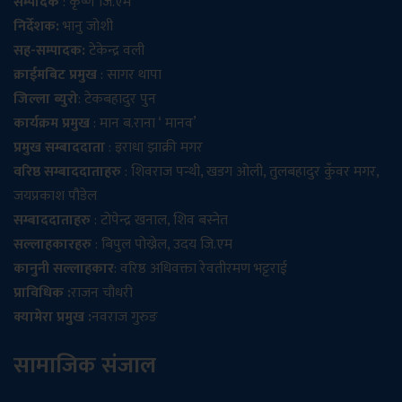
सम्पादक
: कृष्ण जि.एम
निर्देशक:
भानु जोशी
सह-सम्पादक:
टेकेन्द्र वली
क्राईमबिट प्रमुख
: सागर थापा
जिल्ला ब्युरो
: टेकबहादुर पुन
कार्यक्रम प्रमुख
: मान ब.राना ‘ मानव’
प्रमुख सम्बाददाता
: इराधा झाक्री मगर
वरिष्ठ सम्बाददाताहरु
: शिवराज पन्थी, खडग ओली, तुलबहादुर कुँवर मगर,
जयप्रकाश पौडेल
सम्बाददाताहरु
: टोपेन्द्र खनाल, शिव बस्नेत
सल्लाहकारहरु
: बिपुल पोख्रेल, उदय जि.एम
कानुनी सल्लाहकार
: वरिष्ठ अधिवक्ता रेवतीरमण भट्टराई
प्राविधिक :
राजन चौधरी
क्यामेरा प्रमुख :
नवराज गुरुङ
सामाजिक संजाल