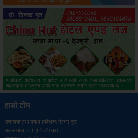
हाम्रो टीम
संचालक तथा प्रबन्ध निर्देशक
: मेगमन बुढा
सह-संचालक
:विष्णु (वली) बुढा