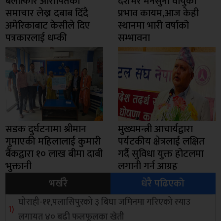
बलात्कार आरोपितको
देशभर मनसुनी वायुको
समाचार लेख्न दबाब दिँदै
प्रभाव कायम,आज केही
अमेरिकाबाट केसीले दिए
स्थानमा भारी वर्षाको
पत्रकारलाई धम्की
सम्भावना
सडक दुर्घटनामा श्रीमान
मुख्यमन्त्री आचार्यद्वारा
गुमाएकी महिलालाई कुमारी
पर्यटकीय क्षेत्रलाई लक्षित
बैंकद्वारा १० लाख बीमा दाबी
गर्दै सुविधा युक्त होटलमा
भुक्तानी
लगानी गर्न आग्रह
भर्खरै
धेरै पढिएको
घोराही-११,पलासिपुरको ३ बिघा जमिनमा गरिएको स्याउ
लगायत ४० बढी फलफूलका खेती