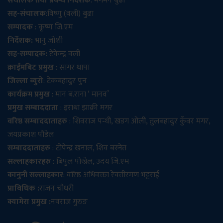
संचालक तथा प्रबन्ध निर्देशक
: मेगमन बुढा
सह-संचालक
:विष्णु (वली) बुढा
सम्पादक
: कृष्ण जि.एम
निर्देशक:
भानु जोशी
सह-सम्पादक:
टेकेन्द्र वली
क्राईमबिट प्रमुख
: सागर थापा
जिल्ला ब्युरो
: टेकबहादुर पुन
कार्यक्रम प्रमुख
: मान ब.राना ‘ मानव’
प्रमुख सम्बाददाता
: इराधा झाक्री मगर
वरिष्ठ सम्बाददाताहरु
: शिवराज पन्थी, खडग ओली, तुलबहादुर कुँवर मगर,
जयप्रकाश पौडेल
सम्बाददाताहरु
: टोपेन्द्र खनाल, शिव बस्नेत
सल्लाहकारहरु
: बिपुल पोख्रेल, उदय जि.एम
कानुनी सल्लाहकार
: वरिष्ठ अधिवक्ता रेवतीरमण भट्टराई
प्राविधिक :
राजन चौधरी
क्यामेरा प्रमुख :
नवराज गुरुङ