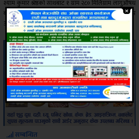
श्याम कुमार श्रेष्ठको साथबाट १ ग्राम २८० मिलिग्राम लागुऔषध
बरामद गरिएको बुढाथापाले बताए । उनीहरुमाथि अहिले थप
अनुसन्धान भइरहेको छ । रातोपाटी
सम्बन्धित