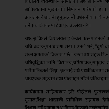
विद्यालय व्यवस्थापन समितिका अध्यक्ष किरण भण्ड
आतिथ्यतामा मुखपत्रकाे बिमोचन गरिएको हो । मुख
प्रकाशनको थालनी हुनु अत्यन्तै प्रशंसनीय कार्य भए
र नेतृत्व विकासमा टेवा पुग्ने उल्लेख गरे ।
अध्यक्ष विष्टले विद्यालयलाई केवल पठनपाठनको के
अघि बढाउनुपर्ने धारणा राखे । उनले भने, “दुर्गा व
सक्ने क्षमताको विकास गर्छ । यस्ता प्रयासहरू शिक्
अभिवृद्धिका लागि विद्यालय,अभिभावक,समुदाय र 
गाउँपालिकाले शिक्षा क्षेत्रलाई सधैं प्राथमिकताम
आवश्यक सहयोग तथा प्रोत्साहन गरिने प्रतिबद्धता
कार्यक्रममा साहित्यकार हरि पाेख्रेलले पुस्तक
भुसाल,शिक्षा शाखाकी प्राविधिक सहायक देवी म
शिक्षक,अभिभावक तथा विद्यार्थीहरुकाे उल्लेखनीय