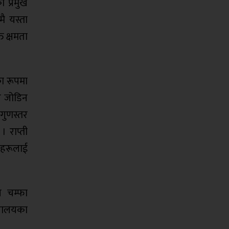
ो प्रमुख
मै यस्ता
ि क्षमता
का रूपमा
ँग जोडिन
 गुणस्तर
 राप्ती
्यहरूलाई
य चम्फा
्यालयका