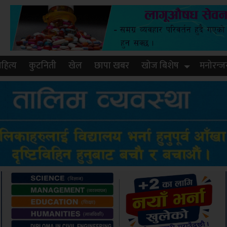
हित्य
कुटनिती
खेल
छापा खबर
खोज बिशेष
मनोरन्ज