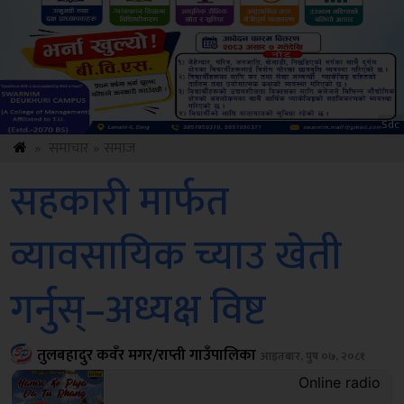
ksbus
»
समाचार
»
समाज
सहकारी मार्फत
व्यावसायिक च्याउ खेती
गर्नुस्–अध्यक्ष विष्ट
तुलबहादुर कवँर मगर/राप्ती गाउँपालिका
आइतबार, पुष ०७, २०८१