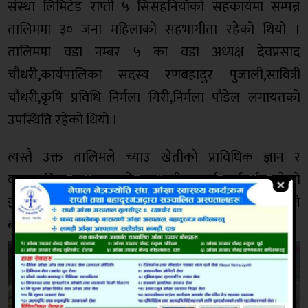
संस्था लिमिटेड राप्ती ५ सिसहनियाँको सहकार्यमा सम्पन्न
तालिममा ३० जना महिलाको सहभागीता रहेको थियो ।
तालिममा वडा नम्बर ५ का वडा अध्यक्ष देवप्रसाद
चौधरी,कार्यपालिका सदस्य रणबहादुर पुजाली,सावित्री
चौधरी,कृषि प्रविधि निर्मला गिरी,निर्मला पौडेल लगायतको
उपस्थिति रहेको थियो ।
त्यस्तै उक्त तालिमले च्याउ खेतीकाे प्राविधिक ज्ञान र
व्यावसायिक सम्भावनाबारे सहभागीहरुलाई मार्गदर्शन गरेको
ज्ञान केन्द्रका वरिष्ठ बाली संरक्षण अधिकृत पिताम्बर बस्नेतले
बताए ।