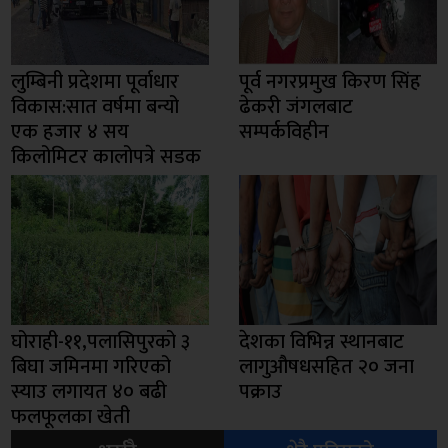
लुम्बिनी प्रदेशमा पूर्वाधार
पूर्व नगरप्रमुख किरण सिंह
विकास:सात वर्षमा बन्यो
ढेकरी जंगलबाट
एक हजार ४ सय
सम्पर्कविहीन
किलोमिटर कालोपत्रे सडक
घोराही-११,पलासिपुरको ३
देशका विभिन्न स्थानबाट
बिघा जमिनमा गरिएको
लागुऔषधसहित २० जना
स्याउ लगायत ४० बढी
पक्राउ
फलफूलका खेती