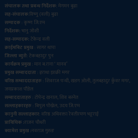
संचालक तथा प्रबन्ध निर्देशक
: मेगमन बुढा
सह-संचालक
:विष्णु (वली) बुढा
सम्पादक
: कृष्ण जि.एम
निर्देशक:
भानु जोशी
सह-सम्पादक:
टेकेन्द्र वली
क्राईमबिट प्रमुख
: सागर थापा
जिल्ला ब्युरो
: टेकबहादुर पुन
कार्यक्रम प्रमुख
: मान ब.राना ‘ मानव’
प्रमुख सम्बाददाता
: इराधा झाक्री मगर
वरिष्ठ सम्बाददाताहरु
: शिवराज पन्थी, खडग ओली, तुलबहादुर कुँवर मगर,
जयप्रकाश पौडेल
सम्बाददाताहरु
: टोपेन्द्र खनाल, शिव बस्नेत
सल्लाहकारहरु
: बिपुल पोख्रेल, उदय जि.एम
कानुनी सल्लाहकार
: वरिष्ठ अधिवक्ता रेवतीरमण भट्टराई
प्राविधिक :
राजन चौधरी
क्यामेरा प्रमुख :
नवराज गुरुङ