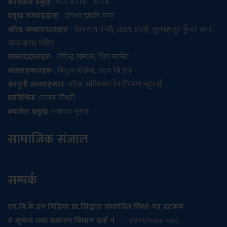
कार्यक्रम प्रमुख
: मान ब.राना ‘ मानव’
प्रमुख सम्बाददाता
: इराधा झाक्री मगर
वरिष्ठ सम्बाददाताहरु
: शिवराज पन्थी, खडग ओली, तुलबहादुर कुँवर मगर,
जयप्रकाश पौडेल
सम्बाददाताहरु
: टोपेन्द्र खनाल, शिव बस्नेत
सल्लाहकारहरु
: बिपुल पोख्रेल, उदय जि.एम
कानुनी सल्लाहकार
: वरिष्ठ अधिवक्ता रेवतीरमण भट्टराई
प्राविधिक :
राजन चौधरी
क्यामेरा प्रमुख :
नवराज गुरुङ
सामाजिक संजाल
सम्पर्क
एम.बि.के.एन मिडिया प्रा.लिद्वारा संचालित सिधा-पत्र डटकम
# सूचना तथा प्रसारण विभाग दर्ता नं .
:– २४५९/०७७-०७८