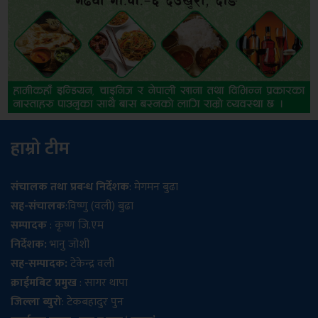
हाम्रो टीम
संचालक तथा प्रबन्ध निर्देशक
: मेगमन बुढा
सह-संचालक
:विष्णु (वली) बुढा
सम्पादक
: कृष्ण जि.एम
निर्देशक:
भानु जोशी
सह-सम्पादक:
टेकेन्द्र वली
क्राईमबिट प्रमुख
: सागर थापा
जिल्ला ब्युरो
: टेकबहादुर पुन