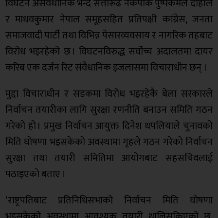
विघटन असंवैधानिक भन्दै सत्तारूढ नेकपाकै पुष्पकमल दाहाल
र माधवकुमार नेपाल समूहसहित प्रतिपक्षी कांग्रेस, जनता
समाजवादी पार्टी तथा विभिन्न पेसारव्यवसाय र नागरिक तहबाट
विरोध भइरहेको छ । विघटनविरुद्ध सर्वोच्च अदालतमा दायर
करिब एक दर्जन रिट संवैधानिक इजलासमा विचाराधीन छन् ।
मुद्दा विचाराधीन र सडकमा विरोध भइरहेकै बेला सरकारले
निर्वाचन तयारीका लागि सुरक्षा रणनीति बनाउन समिति गठन
गरेको हो । प्रमुख निर्वाचन आयुक्त दिनेश थपलियाले चुनावको
मिति घोषणा भइसकेको अवस्थामा गृहले गठन गरेको निर्वाचन
सुरक्षा तथा तयारी समितिमा आयोगबाट सहसचिवलाई
पठाइएको बताए ।
‘राष्ट्रपतिबाट प्रतिनिधिसभाको निर्वाचन मिति घोषणा
भइसकेको अवस्थामा आवश्यक तयारी थालिसकिएको छ,