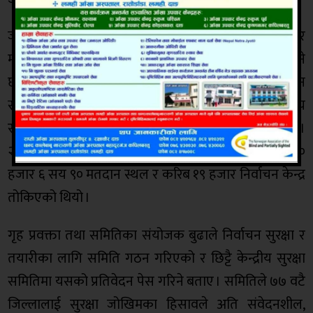
जनसंख्या, पूर्वाधार, भौगोलिक अवस्थालगायतलाई आधार
मानेर यसअघिको निर्वाचन स्थल र मतदान केन्द्र थपघट गरिने
छ । २०७४ को निर्वाचनमा कायम करिब ९० प्रतिशत मतदान
स्थल र केन्द्र यथावत् रहन सक्ने र बाँकी १० प्रतिशतमा औचित्य
र आवश्यकताअनुसार थपघट हुने थपलियाको भनाइ छ ।
२०७४ को प्रतिनिधिसभा र प्रदेशसभा निर्वाचनका बेला १०
हजार ६ सय ९० मतदान स्थल र करिब १९ हजार निर्वाचन केन्द्र
तोकिएको थियो ।
गृह प्रवक्ता तथा समितिका संयोजक बुढाले निर्वाचन सुरक्षा र
तयारीका लागि समिति गठन गरिएको र छिट्टै केन्द्रीय सुरक्षा
समितिमा यसको प्रतिवेदन पेस गरिने बताए । समितिले ७७ वटै
जिल्लालाई सुरक्षा जोखिमका हिसावले अति संवेदनशील,