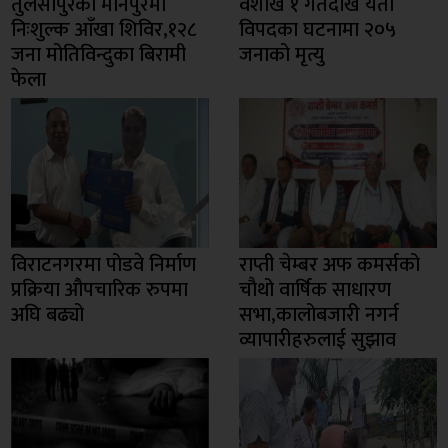
तुलसीपुरको मानपुरमा
वैशाख १ गतेदेखि यता
निःशुल्क आँखा शिविर,१२८
विपदका घटनामा २०५
जना मोतिविन्दुका बिरामी
जनाको मृत्यु
फेला
विराटनगरमा पोडवे निर्माण
राप्ती चेम्बर अफ कमर्सको
प्रक्रिया औपचारिक रुपमा
चाैथो वार्षिक साधारण
अघि बढ्यो
सभा,कालोबजारी नगर्न
व्यापारीहरुलाई सुझाव