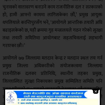
चुनावको वातावरण बनाउने काम राजनीतिक दल र सरकारको
हो, हामी आफ्नो काममा लागिसकेका छौं,’ प्रमुख आयुक्त
थपलियाले कान्तिपुरसँग भने, ‘आयोगले आन्तरिक तयारी अघि
बढाइसकेको छ, यही क्रममा गृह मन्त्रालयले गठन गरेको सुरक्षा
तथा तयारी समितिमा आयोगबाट सहसचिवलाई सहभागी
गराएका छौं ।’
आयोगले ७७ जिल्लामा मतदान केन्द्र र मतदान स्थल तय गर्न
प्रमुख जिल्ला अधिकारीको संयोजकत्वमा जिल्लामा
राजनीतिक दलका प्रतिनिधि, स्थानीय तहका प्रमुख,
जिल्लास्थित सुरक्षा निकायका प्रमुख सम्मिलित समिति पनि
गठन गरिएको छ । यसको जानकारी नेकपाका दुवै घटकसहित
सबै राजनीतिक दलहरूलाई पनि बोधार्थ जानकारी गराइने
उनले बताए ।