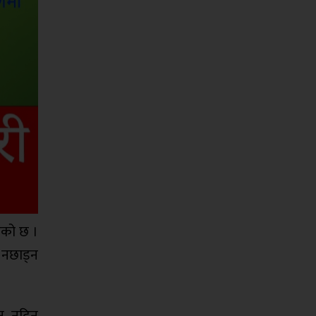
िएको छ ।
ा नछाड्न