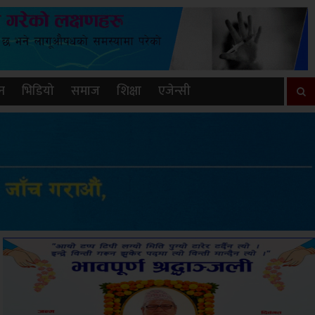
न
भिडियो
समाज
शिक्षा
एजेन्सी