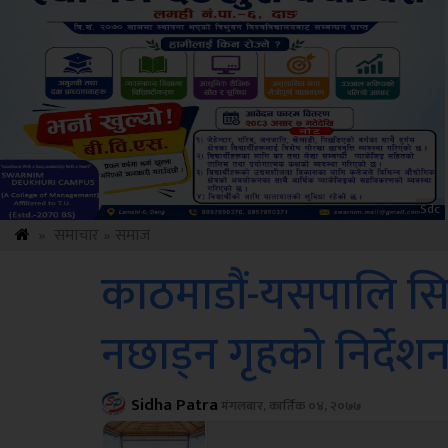
Amb
»
समाचार
»
समाज
काठमाडौं-यसपालि सि
नछाड्न गृहको निर्देश
Sidha Patra
मंगलबार, कार्तिक ०४, २०७७