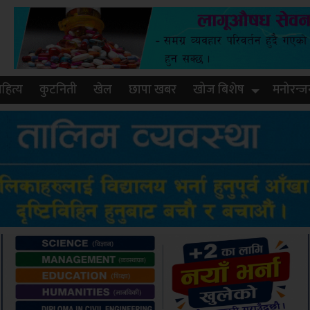
हित्य
कुटनिती
खेल
छापा खबर
खोज बिशेष
मनोरन्ज