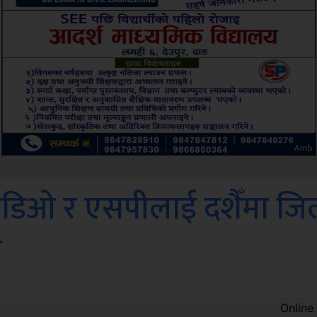
ksbus
डिओ र एसपीलाई दशैँमा जिल
न