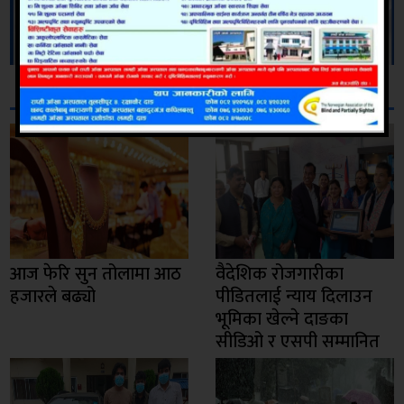
सम्बन्धित
आज फेरि सुन तोलामा आठ
वैदेशिक रोजगारीका
हजारले बढ्यो
पीडितलाई न्याय दिलाउन
भूमिका खेल्ने दाङका
सीडिओ र एसपी सम्मानित