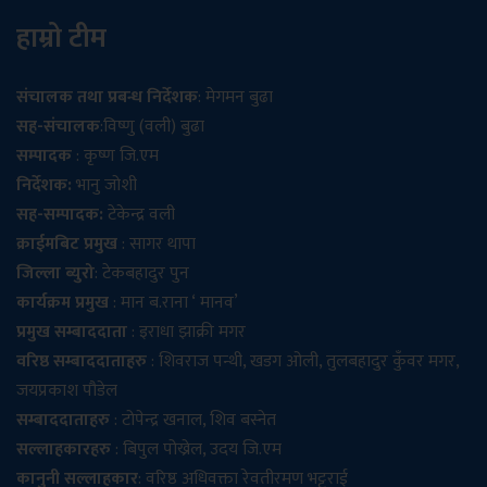
हाम्रो टीम
संचालक तथा प्रबन्ध निर्देशक
: मेगमन बुढा
सह-संचालक
:विष्णु (वली) बुढा
सम्पादक
: कृष्ण जि.एम
निर्देशक:
भानु जोशी
सह-सम्पादक:
टेकेन्द्र वली
क्राईमबिट प्रमुख
: सागर थापा
जिल्ला ब्युरो
: टेकबहादुर पुन
कार्यक्रम प्रमुख
: मान ब.राना ‘ मानव’
प्रमुख सम्बाददाता
: इराधा झाक्री मगर
वरिष्ठ सम्बाददाताहरु
: शिवराज पन्थी, खडग ओली, तुलबहादुर कुँवर मगर,
जयप्रकाश पौडेल
सम्बाददाताहरु
: टोपेन्द्र खनाल, शिव बस्नेत
सल्लाहकारहरु
: बिपुल पोख्रेल, उदय जि.एम
कानुनी सल्लाहकार
: वरिष्ठ अधिवक्ता रेवतीरमण भट्टराई