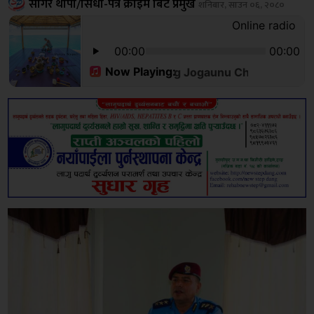
सागर थापा/सिधा-पत्र क्राइम बिट प्रमुख
शनिबार, साउन ०६, २०८०