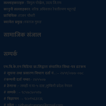
सल्लाहकारहरु
: बिपुल पोख्रेल, उदय जि.एम
कानुनी सल्लाहकार
: वरिष्ठ अधिवक्ता रेवतीरमण भट्टराई
प्राविधिक :
राजन चौधरी
क्यामेरा प्रमुख :
नवराज गुरुङ
सामाजिक संजाल
सम्पर्क
एम.बि.के.एन मिडिया प्रा.लिद्वारा संचालित सिधा-पत्र डटकम
# सूचना तथा प्रसारण विभाग दर्ता नं .
:– २४५९/०७७-०७८
#
कम्पनी दर्ता नम्बर
:- २४५५०७
# ठेगाना
:- लमही न.पा-५ दाङ,लुम्बिनी प्रदेश नेपाल
# सम्पर्क
: – ९८५७८४०५१७
# बिज्ञापन
: – ९८०९५६३२३६
# इमेल
:-
sidhapatranews@gmail.com