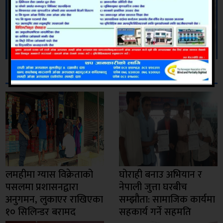
सम्बन्धित
लमहीमा ग्यास विक्रेताको
घोराही बनाउ अभियान र
पसलमा प्रशासनद्वारा
नेपाली जुत्ता घरबीच
अनुगमन, लुकाएर राखिएका
सम्झौता: सामाजिक कार्यमा
१० सिलिन्डर बरामद
सहकार्य गर्ने सहमति