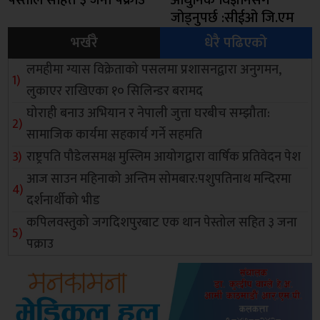
पेस्तोल सहित ३ जना पक्राउ
आधुनिक विज्ञानसँग
जोड्नुपर्छ :सीईओ जि.एम
भर्खरै
धेरै पढिएको
लमहीमा ग्यास विक्रेताको पसलमा प्रशासनद्वारा अनुगमन,
लुकाएर राखिएका १० सिलिन्डर बरामद
घोराही बनाउ अभियान र नेपाली जुत्ता घरबीच सम्झौता:
सामाजिक कार्यमा सहकार्य गर्ने सहमति
राष्ट्रपति पौडेलसमक्ष मुस्लिम आयोगद्वारा वार्षिक प्रतिवेदन पेश
आज साउन महिनाको अन्तिम सोमबार:पशुपतिनाथ मन्दिरमा
दर्शनार्थीको भीड
कपिलवस्तुको जगदिशपुरबाट एक थान पेस्तोल सहित ३ जना
पक्राउ