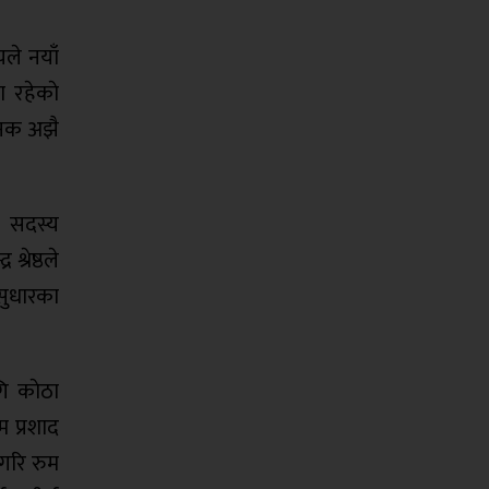
यले नयाँ
ा रहेकाे
षजनक अझै
ि सदस्य
्रेष्ठले
सुधारका
गि काेठा
म प्रशाद
ैगरि रुम