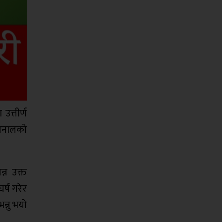
उत्तीर्ण
खनालकाे
न्न उक्त
र्ष गरेर
्नु भयाे