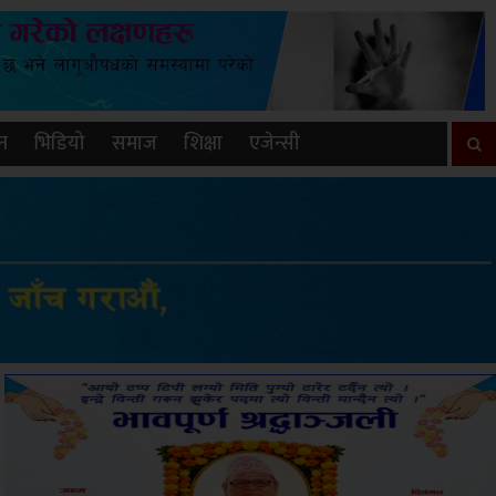
न
भिडियो
समाज
शिक्षा
एजेन्सी