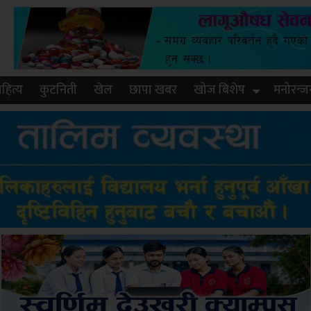
हित्य
कुटनिती
खेल
छापा खबर
खोज बिशेष
मनोरन्ज