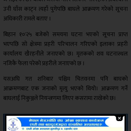
उनी घाँस काट्न त्यहाँ पुगेपछि बाघले आक्रमण गरेको सूचना
अधिकारी रामले बताए ।
बिहान १०ः२५ बजेको समयमा घटना भएको सूचना प्राप्त
भएपछि सो क्षेत्रमा प्रहरी परिचालन गरिएको इलाका प्रहरी
कार्यालय खैरहनीले जनाएको छ। मृतकको शव घटनास्थल
नजिकै फेला परेको प्रहरीले जनाएको छ ।
यसअघि गत शनिबार पश्चिम चितवनमा पनि बाघको
आक्रमणबाट एक जनाको मृत्यु भएको थियो। आक्रमण गर्ने
बाघलाई निकुञ्जले नियन्त्रणमा लिएर कसरामा राखेको छ।