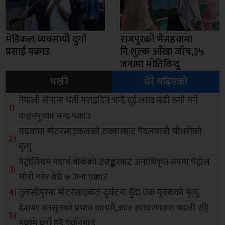
मेडिकल व्यवसायी दुर्गा
राजपुरको भैसहवामा
प्रसाईं पक्राउ
नि:शुल्क आँखा जाँच,३५
जनामा मोतिविन्दु
भर्खरै
धेरै पढिएको
नेपाली सेनामा भर्ती गराइदिने भन्दै दुई लाख बढी ठगी गर्ने
कञ्चनपुरका चन्द पक्राउ
गढवामा मोटरसाइकलको ठक्करबाट पैदलयात्री चौधरीको
मृत्यु
पेट्रोलियम पदार्थ बोकेको ट्याङ्करबाट अनाधिकृत रुपमा पेट्रोल
चोरी गरेर बेच्ने ७ जना पक्राउ
तुलसीपुरमा मोटरसाइकल दुर्घटना हुँदा एक युवकको मृत्यु
देशभर मनसुनको प्रभाव कायमै,आज साधारणतया बदली रहि
मध्यम वर्षा हुने पूर्वानुमान