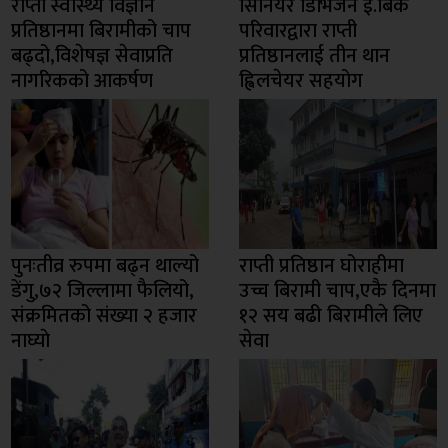
राप्ती स्वास्थ्य विज्ञान
सिनियर डिभिजन ई.बिक
प्रतिष्ठानमा बिरामीको चाप
परिवारद्वारा राप्ती
बढ्दो,विशेषज्ञ सेवाप्रति
प्रतिष्ठानलाई तीन थान
नागरिकको आकर्षण
ह्विलचेयर सहयोग
पुनःतीव्र रुपमा बढ्न थाल्यो
राप्ती प्रतिष्ठान घोराहीमा
डेंगु,७२ जिल्लामा फैलियो,
उच्च बिरामी चाप,एकै दिनमा
संक्रमितको संख्या २ हजार
१२ सय बढी बिरामीले लिए
नाघ्याे
सेवा