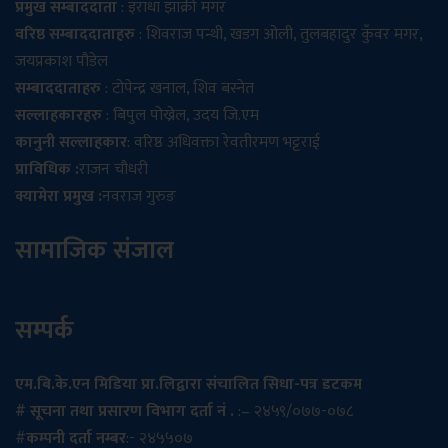
प्रमुख सम्बाददाता
: इराधा झाक्री मगर
वरिष्ठ सम्बाददाताहरु
: शिवराज पन्थी, खडग ओली, तुलबहादुर कुँवर मगर,
जयप्रकाश पौडेल
सम्बाददाताहरु
: टोपेन्द्र खनाल, शिव बस्नेत
सल्लाहकारहरु
: बिपुल पोख्रेल, उदय जि.एम
कानुनी सल्लाहकार
: वरिष्ठ अधिवक्ता रेवतीरमण भट्टराई
प्राविधिक :
राजन चौधरी
क्यामेरा प्रमुख :
नवराज गुरुङ
सामाजिक संजाल
सम्पर्क
एम.बि.के.एन मिडिया प्रा.लिद्वारा संचालित सिधा-पत्र डटकम
# सूचना तथा प्रसारण विभाग दर्ता नं .
:– २४५९/०७७-०७८
#
कम्पनी दर्ता नम्बर
:- २४५५०७