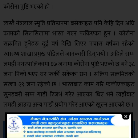
कोरोना पुष्टि भएको हो ।
त्यस्तै नेत्रलाल स्मृति प्रतिष्ठानमा बसेकाहरु पनि केहि दिन अघि
कामको सिलसिलामा भारत गएर फर्किएका हुन । कोरोना
संक्रमित हुनेहरु दुई वर्ष देखि लिएर पचास वर्षका रहेको
स्वास्थ्य शाखा प्रमुख पौडेलले जानकारी दिनु भयो । अहिले सम्म
लमही नगरपालिकामा ६७ जनामा कोरोना पुष्टि भएको छ भने ३८
जना निको भएर घर फर्की सकेका छन । सक्रिय संक्रमितको
संख्या २९ जना रहेको छ । भारतबाट काम गरि फर्कीएकाहरु
सुनडबरी सम्म गाडी रिजर्भ गरेर आएका थिए भने त्यहाँबाट
लमही आउदा अन्य गाडी प्रयोग गरेर आएको खुल्न आएको छ ।