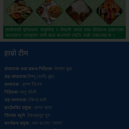
हाम्रो टीम
संचालक तथा प्रबन्ध निर्देशक
: मेगमन बुढा
सह-संचालक
:विष्णु (वली) बुढा
सम्पादक
: कृष्ण जि.एम
निर्देशक:
भानु जोशी
सह-सम्पादक:
टेकेन्द्र वली
क्राईमबिट प्रमुख
: सागर थापा
जिल्ला ब्युरो
: टेकबहादुर पुन
कार्यक्रम प्रमुख
: मान ब.राना ‘ मानव’