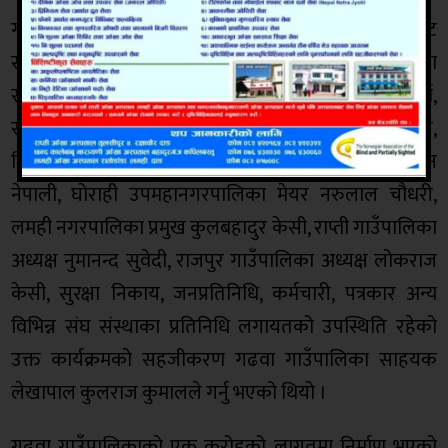
गाउँपालिका उपाध्यक्ष शान्ति चौधरीको स्वागत मन्तव्यबाट
संचालन भएको कार्यक्रममा प्रदेश नम्बर ५ का प्रदेश सभा
सदस्य इन्द्रजित थारु, सुजिता शाक्य, रेवतीरण शर्मा, दामा शर्मा,
सरस्वती गौतम प्रमुख जिल्ला अधिकारी गोबिन्दप्रसाद रिजाल,
जिल्ला विपद व्यवस्थापन समितिका सभापति जितेन्द्रमान
नेपाली, घोराही उपमहानगरपालिका मेयर नरुलाल चौधरी,
लमही नगरपालिका प्रमुख कुलबहादुर केसी, राप्ती गाउँपालिका
अध्यक्ष नुमानन्द सुवेदी, राजपुर गाउँपालिका अध्यक्ष लोकराज
केसी, सुरक्षा निकाय, जनप्रतिनिधि, कर्मचारी, पत्रकार अन्य
विभिन्न संघ संस्थाका प्रतिनिधि लगायतको उपस्थिति रहेको
उक्त कार्यक्रमको सहजीकरण गढवा गाउँपालिका साहयक
लेखापाल कुलराज कुमालले गर्नु भएको थियो ।
गढवा गाउँपालिकाको एक करोडको लागतमा निर्माण भएको