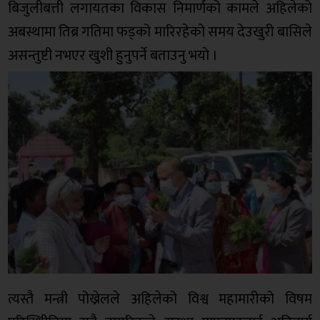
बिजुलीबत्ती लगायतका विकास निमार्णको कामले अहिलेको
अबस्थामा तिब्र गतिमा फड्को मारिरहेको समय देउखुरी बासिले
असन्तुष्टी नभएर खुशी हुनुपर्ने बताउनु भयो ।
त्यस्तै मन्त्री पोख्रेलले अहिलेको विश्व महामारीको विषम