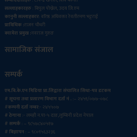
सम्बाददाताहरु
: टोपेन्द्र खनाल, शिव बस्नेत
सल्लाहकारहरु
: बिपुल पोख्रेल, उदय जि.एम
कानुनी सल्लाहकार
: वरिष्ठ अधिवक्ता रेवतीरमण भट्टराई
प्राविधिक :
राजन चौधरी
क्यामेरा प्रमुख :
नवराज गुरुङ
सामाजिक संजाल
सम्पर्क
एम.बि.के.एन मिडिया प्रा.लिद्वारा संचालित सिधा-पत्र डटकम
# सूचना तथा प्रसारण विभाग दर्ता नं .
:– २४५९/०७७-०७८
#
कम्पनी दर्ता नम्बर
:- २४५५०७
# ठेगाना
:- लमही न.पा-५ दाङ,लुम्बिनी प्रदेश नेपाल
# सम्पर्क
: – ९८५७८४०५१७
# बिज्ञापन
: – ९८०९५६३२३६