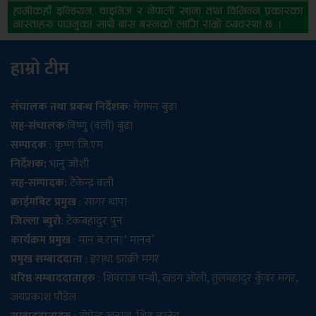
हाम्रो टीम
संचालक तथा प्रबन्ध निर्देशक
: मेगमन बुढा
सह-संचालक
:विष्णु (वली) बुढा
सम्पादक
: कृष्ण जि.एम
निर्देशक:
भानु जोशी
सह-सम्पादक:
टेकेन्द्र वली
क्राईमबिट प्रमुख
: सागर थापा
जिल्ला ब्युरो
: टेकबहादुर पुन
कार्यक्रम प्रमुख
: मान ब.राना ‘ मानव’
प्रमुख सम्बाददाता
: इराधा झाक्री मगर
वरिष्ठ सम्बाददाताहरु
: शिवराज पन्थी, खडग ओली, तुलबहादुर कुँवर मगर,
जयप्रकाश पौडेल