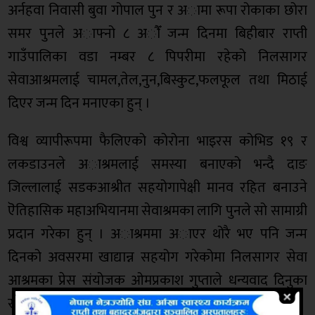
अर्नहवा निवासी बुवा गोपाल पुन र अामा रूपा रोकाका छोरा
समर पुनले अाफ्नो ८ अाैँ जन्म दिनमा बिहीबार राप्ती
गाउँपालिका वडा नम्बर ८ पिपरीमा रहेको निलसागर
सेवाआश्रमलाई चामल,तेल,नुन,बिस्कुट,फलफूल तथा मिठाई
दिएर जन्म दिन मनाएका हुन् ।
विश्व व्यापीरूपमा फैलिएको कोरोना भाइरस कोभिड १९ र
लकडाउनले अाश्रमलाई समस्या बनाएको भन्दै दाङ
जिल्लालाई सडकआश्रीत सहयोगापेक्षी मानव रहित बनाउने
ऎतिहासिक महाअभियानमा सेवाश्रमका लागि पुनले सो सामाग्री
प्रदान गरेका हुन् । अाश्रममा अाएर थोरै भए पनि जन्म
दिनको अवसरमा खाद्यान्न सहयोग गरेकोमा निलसागर सेवा
आश्रमका प्रेस संयोजक ओमप्रकाश गुप्ताले धन्यवाद दिनुका
साथै जन्म दिनको शुभकामना दिएका थिएका थिए ।