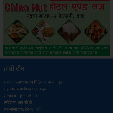
हाम्रो टीम
संचालक तथा प्रबन्ध निर्देशक
: मेगमन बुढा
सह-संचालक
:विष्णु (वली) बुढा
सम्पादक
: कृष्ण जि.एम
निर्देशक:
भानु जोशी
सह-सम्पादक:
टेकेन्द्र वली