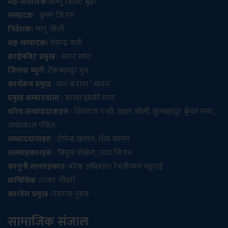
सह-संचालक
:विष्णु (वली) बुढा
सम्पादक
: कृष्ण जि.एम
निर्देशक:
भानु जोशी
सह-सम्पादक:
टेकेन्द्र वली
क्राईमबिट प्रमुख
: सागर थापा
जिल्ला ब्युरो
: टेकबहादुर पुन
कार्यक्रम प्रमुख
: मान ब.राना ‘ मानव’
प्रमुख सम्बाददाता
: इराधा झाक्री मगर
वरिष्ठ सम्बाददाताहरु
: शिवराज पन्थी, खडग ओली, तुलबहादुर कुँवर मगर,
जयप्रकाश पौडेल
सम्बाददाताहरु
: टोपेन्द्र खनाल, शिव बस्नेत
सल्लाहकारहरु
: बिपुल पोख्रेल, उदय जि.एम
कानुनी सल्लाहकार
: वरिष्ठ अधिवक्ता रेवतीरमण भट्टराई
प्राविधिक :
राजन चौधरी
क्यामेरा प्रमुख :
नवराज गुरुङ
सामाजिक संजाल