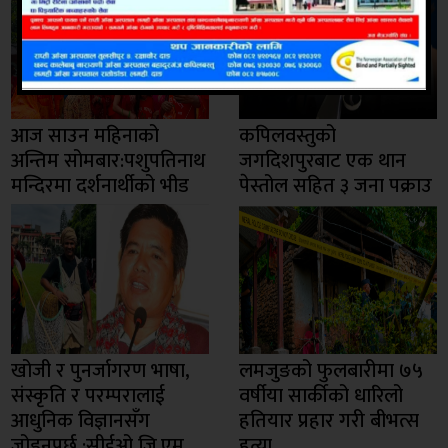
आज साउन महिनाको
कपिलवस्तुको
अन्तिम सोमबार:पशुपतिनाथ
जगदिशपुरबाट एक थान
मन्दिरमा दर्शनार्थीको भीड
पेस्तोल सहित ३ जना पक्राउ
खोजी र पुनर्जागरण भाषा,
लमजुङको फुलबारीमा ७५
संस्कृति र परम्परालाई
वर्षीया सार्कीको धारिलो
आधुनिक विज्ञानसँग
हतियार प्रहार गरी बीभत्स
जोड्नुपर्छ :सीईओ जि.एम
हत्या