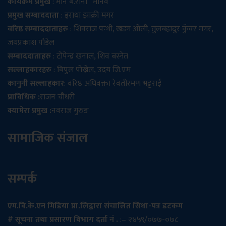
कार्यक्रम प्रमुख
: मान ब.राना ‘ मानव’
प्रमुख सम्बाददाता
: इराधा झाक्री मगर
वरिष्ठ सम्बाददाताहरु
: शिवराज पन्थी, खडग ओली, तुलबहादुर कुँवर मगर,
जयप्रकाश पौडेल
सम्बाददाताहरु
: टोपेन्द्र खनाल, शिव बस्नेत
सल्लाहकारहरु
: बिपुल पोख्रेल, उदय जि.एम
कानुनी सल्लाहकार
: वरिष्ठ अधिवक्ता रेवतीरमण भट्टराई
प्राविधिक :
राजन चौधरी
क्यामेरा प्रमुख :
नवराज गुरुङ
सामाजिक संजाल
सम्पर्क
एम.बि.के.एन मिडिया प्रा.लिद्वारा संचालित सिधा-पत्र डटकम
# सूचना तथा प्रसारण विभाग दर्ता नं .
:– २४५९/०७७-०७८