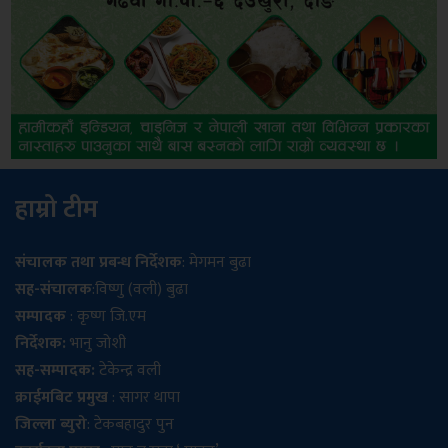
हाम्रो टीम
संचालक तथा प्रबन्ध निर्देशक
: मेगमन बुढा
सह-संचालक
:विष्णु (वली) बुढा
सम्पादक
: कृष्ण जि.एम
निर्देशक:
भानु जोशी
सह-सम्पादक:
टेकेन्द्र वली
क्राईमबिट प्रमुख
: सागर थापा
जिल्ला ब्युरो
: टेकबहादुर पुन