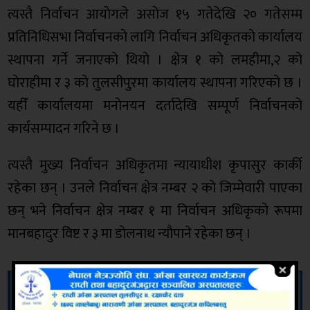
त्यस्तै निर्वाचन आयाेगले असाेज १५ गतेदेखि २० गतेसम्म
प्रतिनिधिसभा निर्वाचनकाे लागि निर्वाचन अधिकृतकाे कार्यालय
स्थापना गर्ने जनाएको थियाे । क्षेत्र १ काे लमहीमा,२ काे
घाेराहीमा र ३ काे तुलसीपुरमा कार्यालय स्थापना गरिएको छ ।
यहीँ कार्यालयमा मनाेनयन दर्तादेखि सम्पूर्ण निर्वाचनकाे
कार्यसम्पादन गरिने छ ।
त्यस्तै मुख्य निर्वाचन अधिकृतमा न्यायाधीश कृपासुर कार्की
रहेका छन् । उनले निर्वाचन क्षेत्र नम्बर २ काे जिम्मेवारी पाएका
छन् भने निर्वाचन क्षेत्र नम्बर १ मा निर्वाचन अधिकृकाे रूपमा
मानबहादुर विष्ट र ३ मा डाेलनाथ न्याैपाने रहेका छन् ।