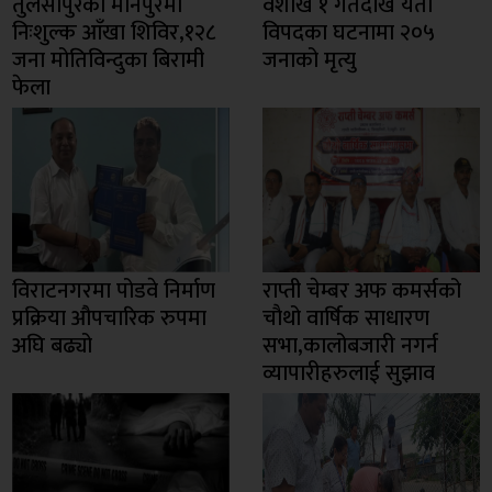
तुलसीपुरको मानपुरमा
वैशाख १ गतेदेखि यता
निःशुल्क आँखा शिविर,१२८
विपदका घटनामा २०५
जना मोतिविन्दुका बिरामी
जनाको मृत्यु
फेला
विराटनगरमा पोडवे निर्माण
राप्ती चेम्बर अफ कमर्सको
प्रक्रिया औपचारिक रुपमा
चाैथो वार्षिक साधारण
अघि बढ्यो
सभा,कालोबजारी नगर्न
व्यापारीहरुलाई सुझाव