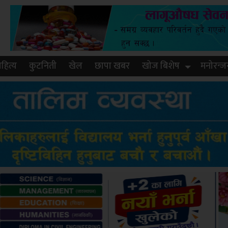
हित्य
कुटनिती
खेल
छापा खबर
खोज बिशेष
मनोरन्ज