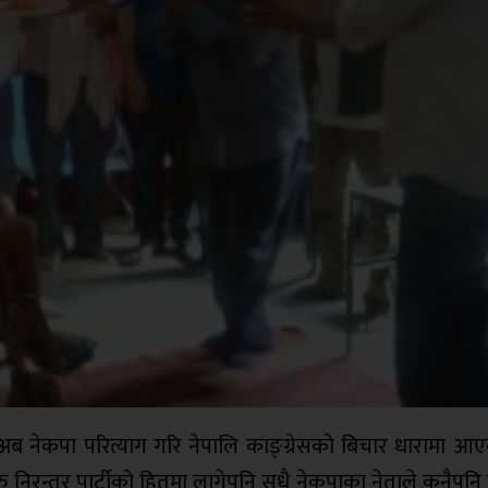
अब नेकपा परित्याग गरि नेपालि काङ्ग्रेसको बिचार धारामा आएक
ु निरन्तर पार्टीको हितमा लागेपनि सधै नेकपाका नेताले कुनैपन