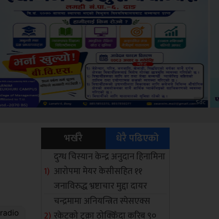
ksbus
भर्खरै
धेरै पढिएको
दुग्ध चिस्यान केन्द्र अनुदान हिनामिना
आरोपमा मेयर केसीसहित ११
जनाविरुद्ध भ्रष्टाचार मुद्दा दायर
चन्द्रमामा अनियन्त्रित स्पेसएक्स
रकेटको टुक्रा ठोक्किँदा करिब ९०