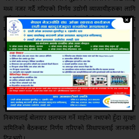
मध्य नजर गर्दै गरिएको निर्णय उद्योगी व्यासायीहरुका लागि
ठिकै रहेको बताउनु भयो । यो निर्णय सबैको जीत भएको निर्णय
मान्नु पर्छ, हामीले अब निषेधाज्ञा बढाउने भए,´स्वरुप परिवर्तनमा
ध्यान दिन भनेका थियो, सबै कुरा त पूरा भएनन् तर अहिलेका
लागि ठिकै छ, उहाँले भन्नु भयो ।
यस अघि जिल्ला कोरोना संकट व्यवस्थापन समितिको बैठक
बसेर निर्णय हुँदै आएकोमा यस पटक जिल्ला सुरक्षा समितिको
बैठकले निषेधाज्ञाको स्वरुप परिवर्तन सम्बन्धमा निर्णय गरेको
हो । प्रमुख जिल्ला अधिकारी रिजालका अनुसार अहिलेको
परिस्थितिमा सबै पालिकाका प्रमुख, नीजि क्षेत्र, सरोकार
निकायलाई बोलाएर छलफल गर्ने माहोल नभएको हुँदा सुरक्षा
समितिको बैठकबाट निर्णय गरिएको सिधापत्रलाई जानकारी
दिनु भयो ।