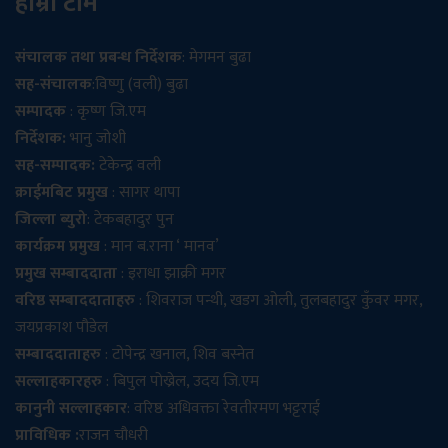
हाम्रो टीम
संचालक तथा प्रबन्ध निर्देशक
: मेगमन बुढा
सह-संचालक
:विष्णु (वली) बुढा
सम्पादक
: कृष्ण जि.एम
निर्देशक:
भानु जोशी
सह-सम्पादक:
टेकेन्द्र वली
क्राईमबिट प्रमुख
: सागर थापा
जिल्ला ब्युरो
: टेकबहादुर पुन
कार्यक्रम प्रमुख
: मान ब.राना ‘ मानव’
प्रमुख सम्बाददाता
: इराधा झाक्री मगर
वरिष्ठ सम्बाददाताहरु
: शिवराज पन्थी, खडग ओली, तुलबहादुर कुँवर मगर,
जयप्रकाश पौडेल
सम्बाददाताहरु
: टोपेन्द्र खनाल, शिव बस्नेत
सल्लाहकारहरु
: बिपुल पोख्रेल, उदय जि.एम
कानुनी सल्लाहकार
: वरिष्ठ अधिवक्ता रेवतीरमण भट्टराई
प्राविधिक :
राजन चौधरी