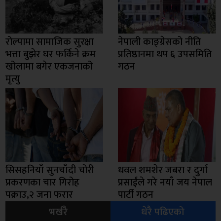
रोल्पामा सामाजिक सुरक्षा
नेपाली काङ्ग्रेसको नीति
भत्ता बुझेर घर फर्किने क्रम
प्रतिष्ठानमा थप ६ उपसमिति
खोलामा बगेर एकजनाको
गठन
मृत्यु
सिसहनियाँ सुनचाँदी चोरी
धवल शमशेर जबरा र दुर्गा
प्रकरणका चार गिरोह
प्रसाईंले गरे नयाँ जय नेपाल
पक्राउ,२ जना फरार
पार्टी गठन
भर्खरै
धेरै पढिएको