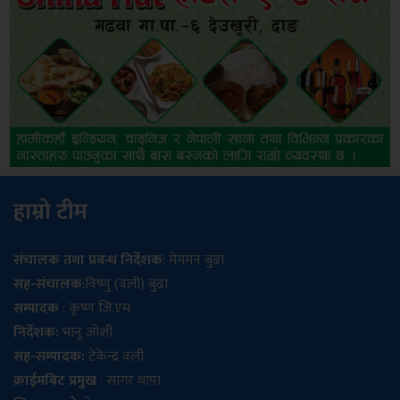
हाम्रो टीम
संचालक तथा प्रबन्ध निर्देशक
: मेगमन बुढा
सह-संचालक
:विष्णु (वली) बुढा
सम्पादक
: कृष्ण जि.एम
निर्देशक:
भानु जोशी
सह-सम्पादक:
टेकेन्द्र वली
क्राईमबिट प्रमुख
: सागर थापा