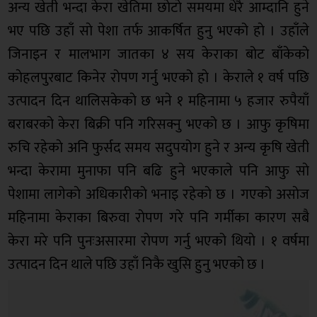
अन्य खेती भन्दा केरा खेतिमा छाेटाे समयमा धेरै आम्दानि हुने
भए पछि उहाँ साे पेशा तर्फ आकर्षित हुनु भएको हाे । उहाँले
जिनाइन र मालभाग जातका ४ सय केराका बोट बाँकेकाे
काेहलपुरबाट किनेर रोपण गर्नु भएको हाे । केराले १ वर्ष पछि
उत्पादन दिन थालिसकेकाे छ भने १ महिनामा ५ हजार रुपैयाँ
बराबरको केरा बिक्री पनि गरिसक्नु भएको छ । आफु कृषिमा
रुचि रहेकाे अनि फुर्सद समय सदुपयोग हुने र अन्य कृषि खेती
भन्दा केरामा मुनाफा पनि बढि हुने भएकाले पनि आफु साे
पेशामा लागेकाे अधिकारीकाे भनाइ रहेकाे छ । गएको असाेज
महिनामा केराका बिरुवा राेपण गरे पनि गर्मीका कारण सबै
केरा मरे पनि पुनःअसारमा राेपण गर्नु भएको थियाे । १ वर्षमा
उत्पादन दिन थाले पछि उहाँ निकै खुसि हुनु भएको छ ।