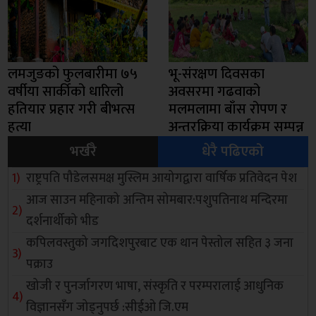
लमजुङको फुलबारीमा ७५
भू-संरक्षण दिवसका
वर्षीया सार्कीको धारिलो
अवसरमा गढवाको
हतियार प्रहार गरी बीभत्स
मलमलामा बाँस रोपण र
हत्या
अन्तरक्रिया कार्यक्रम सम्पन्न
भर्खरै
धेरै पढिएको
राष्ट्रपति पौडेलसमक्ष मुस्लिम आयोगद्वारा वार्षिक प्रतिवेदन पेश
आज साउन महिनाको अन्तिम सोमबार:पशुपतिनाथ मन्दिरमा
दर्शनार्थीको भीड
कपिलवस्तुको जगदिशपुरबाट एक थान पेस्तोल सहित ३ जना
पक्राउ
खोजी र पुनर्जागरण भाषा, संस्कृति र परम्परालाई आधुनिक
विज्ञानसँग जोड्नुपर्छ :सीईओ जि.एम