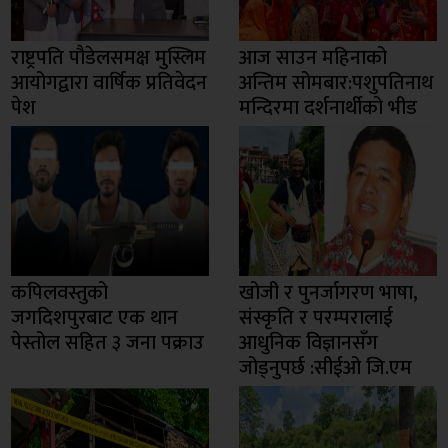
राष्ट्रपति पौडेलसमक्ष मुस्लिम
आज साउन महिनाको
आयोगद्वारा वार्षिक प्रतिवेदन
अन्तिम सोमबार:पशुपतिनाथ
पेश
मन्दिरमा दर्शनार्थीको भीड
कपिलवस्तुको
खोजी र पुनर्जागरण भाषा,
जगदिशपुरबाट एक थान
संस्कृति र परम्परालाई
पेस्तोल सहित ३ जना पक्राउ
आधुनिक विज्ञानसँग
जोड्नुपर्छ :सीईओ जि.एम