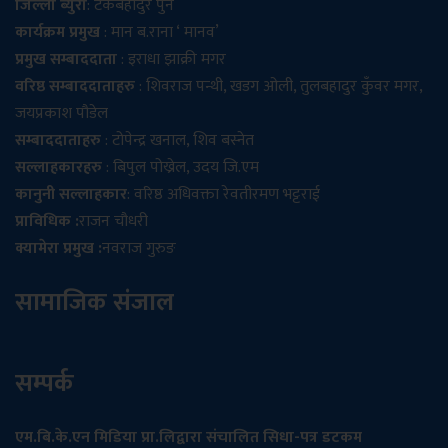
जिल्ला ब्युरो
: टेकबहादुर पुन
कार्यक्रम प्रमुख
: मान ब.राना ‘ मानव’
प्रमुख सम्बाददाता
: इराधा झाक्री मगर
वरिष्ठ सम्बाददाताहरु
: शिवराज पन्थी, खडग ओली, तुलबहादुर कुँवर मगर,
जयप्रकाश पौडेल
सम्बाददाताहरु
: टोपेन्द्र खनाल, शिव बस्नेत
सल्लाहकारहरु
: बिपुल पोख्रेल, उदय जि.एम
कानुनी सल्लाहकार
: वरिष्ठ अधिवक्ता रेवतीरमण भट्टराई
प्राविधिक :
राजन चौधरी
क्यामेरा प्रमुख :
नवराज गुरुङ
सामाजिक संजाल
सम्पर्क
एम.बि.के.एन मिडिया प्रा.लिद्वारा संचालित सिधा-पत्र डटकम