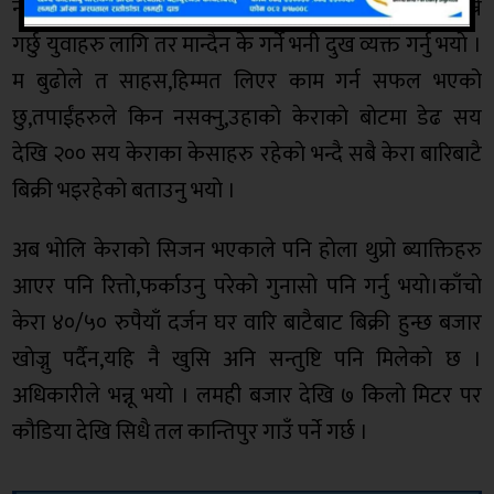
नेपालीहरु बाहिरी देशमा नजाअाै यहि गराै यहीँ छ,सबै भन्ने
गर्छु युवाहरु लागि तर मान्दैन के गर्ने भनी दुख व्यक्त गर्नु भयाे ।
म बुढाेले त साहस,हिम्मत लिएर काम गर्न सफल भएको
छु,तपाईंहरुले किन नसक्नु,उहाकाे केराकाे बाेटमा डेढ सय
देखि २०० सय केराका केसाहरु रहेकाे भन्दै सबै केरा बारिबाटै
बिक्री भइरहेकाे बताउनु भयाे ।
अब भाेलि केराकाे सिजन भएकाले पनि हाेला थुप्रो ब्याक्तिहरु
आएर पनि रित्तो,फर्काउनु परेकाे गुनासाे पनि गर्नु भयाे।काँचाे
केरा ४०/५० रुपैयाँ दर्जन घर वारि बाटैबाट बिक्री हुन्छ बजार
खाेज्नु पर्दैन,यहि नै खुसि अनि सन्तुष्टि पनि मिलेकाे छ ।
अधिकारीले भन्नू भयाे । लमही बजार देखि ७ किलाे मिटर पर
काैडिया देखि सिधै तल कान्तिपुर गाउँ पर्ने गर्छ ।