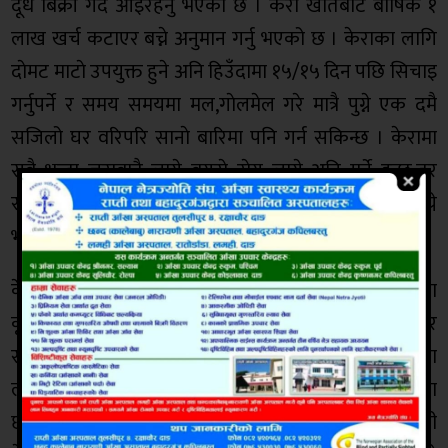
दूध बिक्री गर्दै आइरहनु भएको छ । केरा खेतिबाट बार्षिक १
लाख खर्च कटाएर बच्ने अनुमान गर्नु भएको छ । केराका लागि
दाेमट माटाे उपयुक्त हुने अनि हिउँदामा १५/१५ दिन पछि सिचाइ
गर्नुपर्ने र समय समयमा मल,गाेलमेल गरे मात्रै पुग्ने एक दमै
सजिलो घर वरिपरि सानाे बारिमा पनि गर्न सकिन्छ । केरामा
सबै भन्दा जराबाटै लाग्ने बुगुराे राेग लाग्ने अनि मर्ने हुन्छ,तर
साबधानिक अपलाउनु पर्छ,अन्य खेतिमा जस्ताे यसमा राेग लाग्ने
भने हुदैन,अधिकारीले ५ जनालाई रोजगारी दिनु भएको छ ।
केही अन्य समस्या नभए पनि स्थानीय सरकारले म जस्ता
कृषकहरुका लागि कृषि प्राबिधिकहरु समय समयमा खटाएर
सहयाेग गरे अति उत्तम हुने बिश्वास लिनु भएको छ । पैसाका
लागि बिदेश खाडि मुलुक तर्फ नगइ स्वदेशमा अरु थुप्रो संभावना
छ । यहि केही गराै किन हुन्छ,मैलेले यहि अनुराेघ गर्छु कि हामी