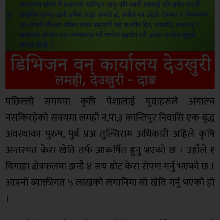
पछिल्लो समयमा कृषि पेशालाई युवाहरुले अंगाल्न
नसकिरहेकाे समयमा लमही न,पा,३ कान्तिपुर निवासि एक बृद्ध
अवस्थाका पुरुष, पुर्ब प्रअ तुल्सिराम अधिकारी अहिले कृषि
अन्तरगत केरा खेति तर्फ आकर्षित हुनु भएको छ । उहाँले १
बिगाहा क्षेत्रफलमा झन्डै ४ सय बाेट केरा राेपण गर्नु भएको छ ।
आफ्नाे ब्याक्तीगत ५ लाखकाे लगानिमा साे खेति गर्नु भएको हाे
।