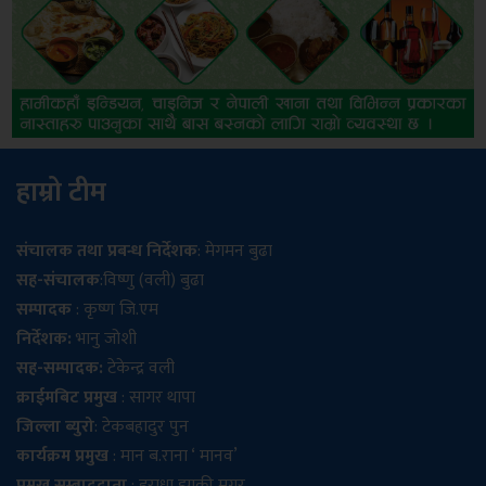
हाम्रो टीम
संचालक तथा प्रबन्ध निर्देशक
: मेगमन बुढा
सह-संचालक
:विष्णु (वली) बुढा
सम्पादक
: कृष्ण जि.एम
निर्देशक:
भानु जोशी
सह-सम्पादक:
टेकेन्द्र वली
क्राईमबिट प्रमुख
: सागर थापा
जिल्ला ब्युरो
: टेकबहादुर पुन
कार्यक्रम प्रमुख
: मान ब.राना ‘ मानव’
प्रमुख सम्बाददाता
: इराधा झाक्री मगर