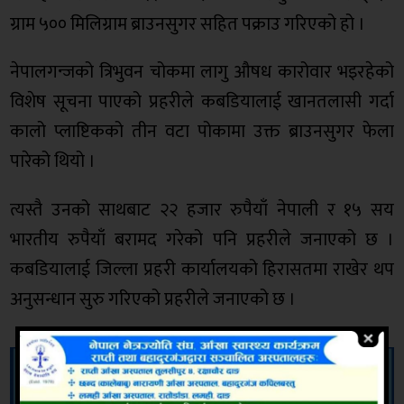
ग्राम ५०० मिलिग्राम ब्राउनसुगर सहित पक्राउ गरिएको हो ।
नेपालगन्जको त्रिभुवन चोकमा लागु औषध कारोवार भइरहेको
विशेष सूचना पाएको प्रहरीले कबडियालाई खानतलासी गर्दा
कालो प्लाष्टिकको तीन वटा पोकामा उक्त ब्राउनसुगर फेला
पारेको थियो ।
त्यस्तै उनको साथबाट २२ हजार रुपैयाँ नेपाली र १५ सय
भारतीय रुपैयाँ बरामद गरेको पनि प्रहरीले जनाएको छ ।
कबडियालाई जिल्ला प्रहरी कार्यालयको हिरासतमा राखेर थप
अनुसन्धान सुरु गरिएको प्रहरीले जनाएको छ ।