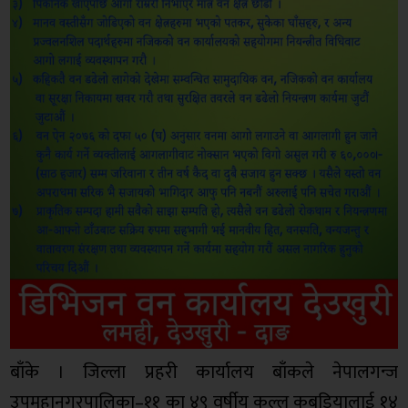
बाँके । जिल्ला प्रहरी कार्यालय बाँकले नेपालगन्ज
उपमहानगरपालिका–११ का ४९ वर्षीय कल्लु कबडियालाई १४