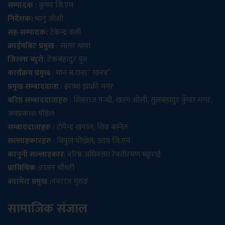
सम्पादक
: कृष्ण जि.एम
निर्देशक:
भानु जोशी
सह-सम्पादक:
टेकेन्द्र वली
क्राईमबिट प्रमुख
: सागर थापा
जिल्ला ब्युरो
: टेकबहादुर पुन
कार्यक्रम प्रमुख
: मान ब.राना ‘ मानव’
प्रमुख सम्बाददाता
: इराधा झाक्री मगर
वरिष्ठ सम्बाददाताहरु
: शिवराज पन्थी, खडग ओली, तुलबहादुर कुँवर मगर,
जयप्रकाश पौडेल
सम्बाददाताहरु
: टोपेन्द्र खनाल, शिव बस्नेत
सल्लाहकारहरु
: बिपुल पोख्रेल, उदय जि.एम
कानुनी सल्लाहकार
: वरिष्ठ अधिवक्ता रेवतीरमण भट्टराई
प्राविधिक :
राजन चौधरी
क्यामेरा प्रमुख :
नवराज गुरुङ
सामाजिक संजाल