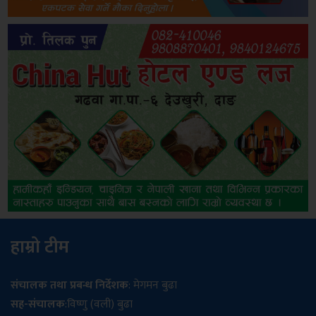
हाम्रो टीम
संचालक तथा प्रबन्ध निर्देशक
: मेगमन बुढा
सह-संचालक
:विष्णु (वली) बुढा