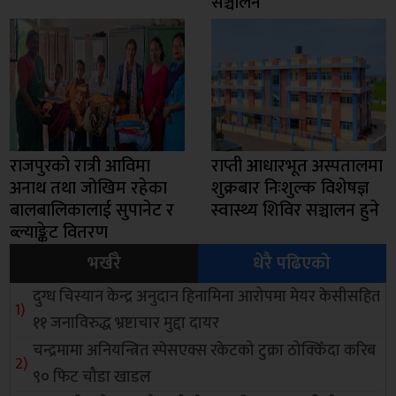
सञ्चालन
राजपुरको रात्री आविमा
राप्ती आधारभूत अस्पतालमा
अनाथ तथा जोखिम रहेका
शुक्रबार निःशुल्क विशेषज्ञ
बालबालिकालाई सुपानेट र
स्वास्थ्य शिविर सञ्चालन हुने
ब्ल्याङ्केट वितरण
भर्खरै
धेरै पढिएको
दुग्ध चिस्यान केन्द्र अनुदान हिनामिना आरोपमा मेयर केसीसहित
११ जनाविरुद्ध भ्रष्टाचार मुद्दा दायर
चन्द्रमामा अनियन्त्रित स्पेसएक्स रकेटको टुक्रा ठोक्किँदा करिब
९० फिट चौडा खाडल