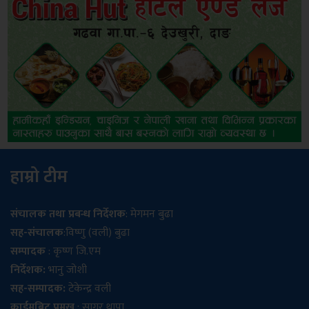
हाम्रो टीम
संचालक तथा प्रबन्ध निर्देशक
: मेगमन बुढा
सह-संचालक
:विष्णु (वली) बुढा
सम्पादक
: कृष्ण जि.एम
निर्देशक:
भानु जोशी
सह-सम्पादक:
टेकेन्द्र वली
क्राईमबिट प्रमुख
: सागर थापा