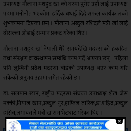
उपाध्यक्ष मौलाना मशहुद खां को घरमा पुगेर उहाँ लाई उपाध्यक्ष
पदमा मनोनीत भएकोमा हर्दिक बधाई दिदै सफल कार्यकालको
शुभकामना दिएका छन् । मौलाना अब्दुल रशिदले मंत्री खां लाई
दोसल्ला ओढाई सम्मान प्रकट गरेका थिए ।
मौलाना मशहुद खां नेपाली धेरै समयदेखि मदरसाको हकहित
तथा संरक्षण व्यवस्थापन सम्बंधि काम गर्दै आएका छन् । पहिला
पनि लुम्बिनी प्रदेश मदरसा बोर्डको उपाध्यक्ष भएर काम गरि
सकेको अनुभव उहामा समेत रहेको छ ।
डा. सलमान खान, राष्ट्रीय मदरसा संघका उपाध्यक्ष शैख जैस
मक्की,नियाज खान,अब्दुल नुर,हाफिज तारिक,डा.शहिद,अब्दुल
हसिब,लगायतले मंत्री खासंग भेटघाट गरेका थिए ।