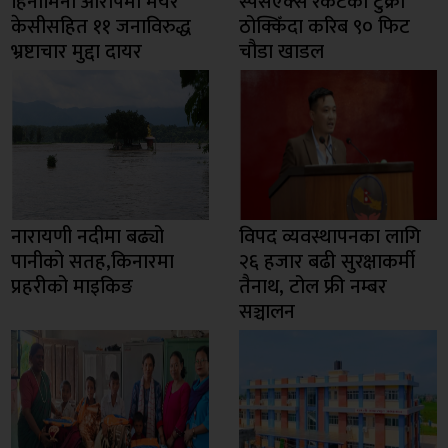
हिनामिना आरोपमा मेयर
स्पेसएक्स रकेटको टुक्रा
केसीसहित ११ जनाविरुद्ध
ठोक्किँदा करिब ९० फिट
भ्रष्टाचार मुद्दा दायर
चौडा खाडल
नारायणी नदीमा बढ्यो
विपद व्यवस्थापनका लागि
पानीको सतह,किनारमा
२६ हजार बढी सुरक्षाकर्मी
प्रहरीको माइकिङ
तैनाथ, टोल फ्री नम्बर
सञ्चालन