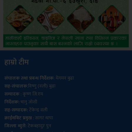
हाम्रो टीम
संचालक तथा प्रबन्ध निर्देशक
: मेगमन बुढा
सह-संचालक
:विष्णु (वली) बुढा
सम्पादक
: कृष्ण जि.एम
निर्देशक:
भानु जोशी
सह-सम्पादक:
टेकेन्द्र वली
क्राईमबिट प्रमुख
: सागर थापा
जिल्ला ब्युरो
: टेकबहादुर पुन