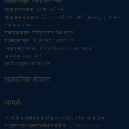
कार्यक्रम प्रमुख
: मान ब.राना ‘ मानव’
प्रमुख सम्बाददाता
: इराधा झाक्री मगर
वरिष्ठ सम्बाददाताहरु
: शिवराज पन्थी, खडग ओली, तुलबहादुर कुँवर मगर,
जयप्रकाश पौडेल
सम्बाददाताहरु
: टोपेन्द्र खनाल, शिव बस्नेत
सल्लाहकारहरु
: बिपुल पोख्रेल, उदय जि.एम
कानुनी सल्लाहकार
: वरिष्ठ अधिवक्ता रेवतीरमण भट्टराई
प्राविधिक :
राजन चौधरी
क्यामेरा प्रमुख :
नवराज गुरुङ
सामाजिक संजाल
सम्पर्क
एम.बि.के.एन मिडिया प्रा.लिद्वारा संचालित सिधा-पत्र डटकम
# सूचना तथा प्रसारण विभाग दर्ता नं .
:– २४५९/०७७-०७८