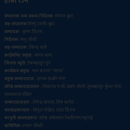
हाम्रो टीम
संचालक तथा प्रबन्ध निर्देशक
: मेगमन बुढा
सह-संचालक
:विष्णु (वली) बुढा
सम्पादक
: कृष्ण जि.एम
निर्देशक:
भानु जोशी
सह-सम्पादक:
टेकेन्द्र वली
क्राईमबिट प्रमुख
: सागर थापा
जिल्ला ब्युरो
: टेकबहादुर पुन
कार्यक्रम प्रमुख
: मान ब.राना ‘ मानव’
प्रमुख सम्बाददाता
: इराधा झाक्री मगर
वरिष्ठ सम्बाददाताहरु
: शिवराज पन्थी, खडग ओली, तुलबहादुर कुँवर मगर,
जयप्रकाश पौडेल
सम्बाददाताहरु
: टोपेन्द्र खनाल, शिव बस्नेत
सल्लाहकारहरु
: बिपुल पोख्रेल, उदय जि.एम
कानुनी सल्लाहकार
: वरिष्ठ अधिवक्ता रेवतीरमण भट्टराई
प्राविधिक :
राजन चौधरी