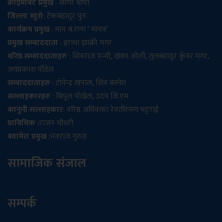
क्राईमबिट प्रमुख
: सागर थापा
जिल्ला ब्युरो
: टेकबहादुर पुन
कार्यक्रम प्रमुख
: मान ब.राना ‘ मानव’
प्रमुख सम्बाददाता
: इराधा झाक्री मगर
वरिष्ठ सम्बाददाताहरु
: शिवराज पन्थी, खडग ओली, तुलबहादुर कुँवर मगर,
जयप्रकाश पौडेल
सम्बाददाताहरु
: टोपेन्द्र खनाल, शिव बस्नेत
सल्लाहकारहरु
: बिपुल पोख्रेल, उदय जि.एम
कानुनी सल्लाहकार
: वरिष्ठ अधिवक्ता रेवतीरमण भट्टराई
प्राविधिक :
राजन चौधरी
क्यामेरा प्रमुख :
नवराज गुरुङ
सामाजिक संजाल
सम्पर्क