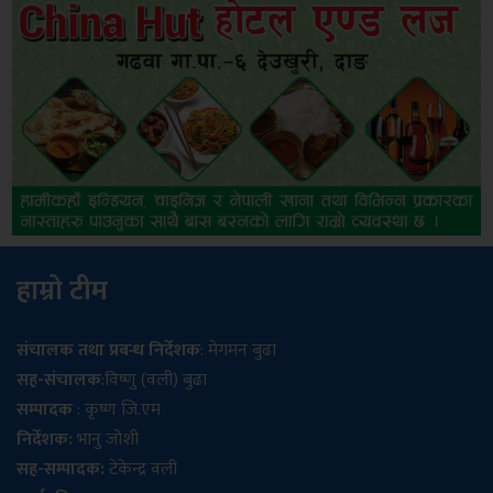
हाम्रो टीम
संचालक तथा प्रबन्ध निर्देशक
: मेगमन बुढा
सह-संचालक
:विष्णु (वली) बुढा
सम्पादक
: कृष्ण जि.एम
निर्देशक:
भानु जोशी
सह-सम्पादक:
टेकेन्द्र वली