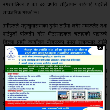
नगरपालिका–१ का ४० वर्षीय रोहितमान राईलाई प्रहरीले
सार्वजनिक गरेको छ ।
उनीहरूले सङ्खुवासभाका दुर्गम ठाउँमा लगेर नम्बरप्लेट तथा
पार्टपुर्जा परिवर्तन गरेर मोटरसाइकल चलाएको पाइएको
जिल्ला प्रहरी कार्यालय भोजपुरका प्रमुख राजकुमार राईले
जानकारी दिए। चोरीका मोटरसाइल रु २५ हजारदेखि रु ७०
हजारसम्ममा बिक्री गरेको पाइएको उनको भनाइ छ ।
प्रहरीले मोटरसाइल किन्ने तथा पूर्जा परिवर्तनमा सहयोग गर्ने
ग्यारेजवालालाई समेत नियन्त्रणमा लिएको छ । चोरीको योजना
बनाउने मुख्य योजनकार बमबहादुर न्यौपानेलाई इटहरीबाट
पक्राउ गरी भोजपुर ल्याउने तयारी भइरहेको प्रमुख राईको
भनाइ छ ।