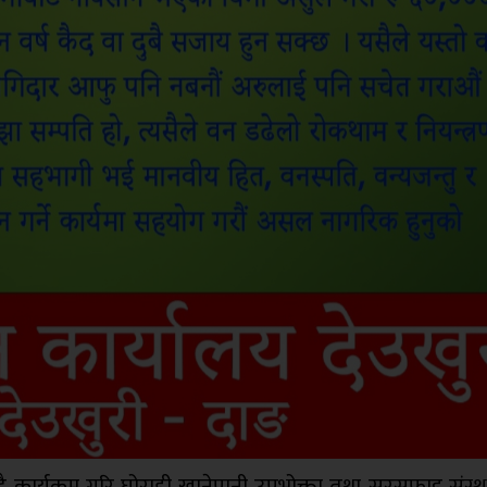
ुट्टै कार्यक्रम गरि घोराही खानेपानी उपभोक्ता तथा सरसफाइ संस