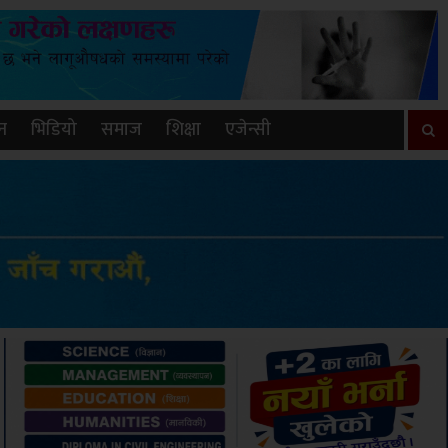
न
भिडियो
समाज
शिक्षा
एजेन्सी