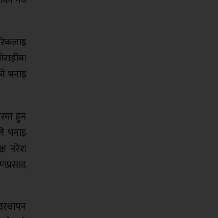
गरिकलाइ
ोराहीमा
को भनाइ
्या हुन
ले भनाइ
्ष नरेश
यणप्रसाद
वस्थापन