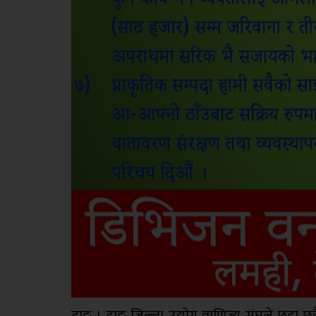
दाङ । दाङ जिल्ला उद्योग वाणिज्य संघले छुट्टा छ