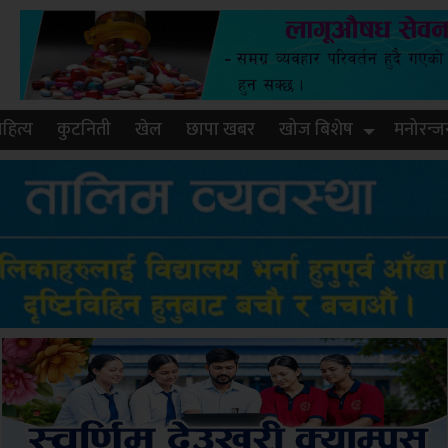
हित्य
कुटनिती
खेल
छापा खबर
खोज बिशेष
मनोरन्ज