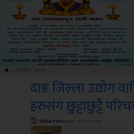
Sdc
»
समाचार
»
समाज
दाङ जिल्ला उद्योग वा
हरुसंग छुट्टाछुट्टै परिच
Sidha Patra
बुधबार, साउन ०४, २०७९