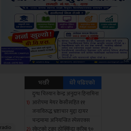
ksbus
भर्खरै
धेरै पढिएको
दुग्ध चिस्यान केन्द्र अनुदान हिनामिना
आरोपमा मेयर केसीसहित ११
जनाविरुद्ध भ्रष्टाचार मुद्दा दायर
चन्द्रमामा अनियन्त्रित स्पेसएक्स
रकेटको टुक्रा ठोक्किँदा करिब ९०