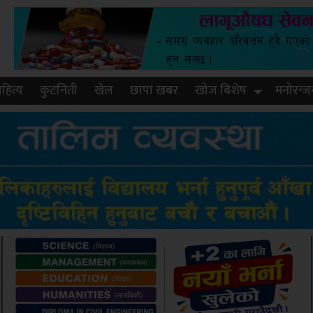
हित्य
कुटनिती
खेल
छापा खबर
खोज बिशेष
मनोरन्ज