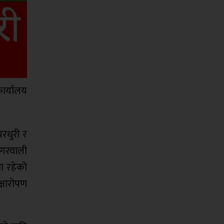
ार्यालय
रधुरी र
तगरवाली
ा रहेको
क्षारोपण