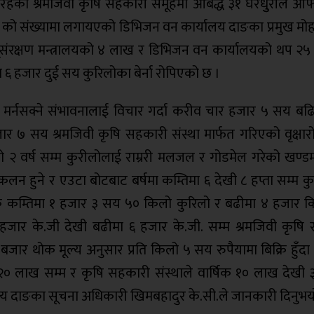
रहेको श्रमजिवी कृषि सहकारी समूहमा आबद्ध ३१ घरधुुरीले आफ्
 को संख्यामा लगायएको डिभिजन वन कार्यालय दाङका प्रमुख मोह
–ूसंरक्षण मन्त्रालयको ४ लाख र डिभिजन वन कार्यालयको थप २५ 
 हजार दुई सय कुरिलोका बेर्ना रोपिएको छ ।
त मर्नसक्ने संभावनालाई विचार गर्दा करीव चार हजार ५ सय बढि
 ७ सय श्रमजिवी कृषि सहकारी संस्था मार्फत गरिएको वृक्षा
२ वर्ष सम्म कुरीलोलाई राम्ररी मलजल र गोडमेल गरेको खण्डमा
कलन हुने र एउटा बोटबाट बर्षमा कम्तिमा ६ देखी ८ हप्ता सम्म 
क कम्तिमा १ हजार ३ सय ५० किलो कुरिलो र बढीमा ४ हजार कि
हजार के.जी देखी बढीमा ६ हजार के.जी. सम्म श्रमजिवी कृषि
बजार थोक मूल्य अनुसार प्रति किलो ५ सय रुपैयामा बिक्रि हुँद
२० लाख सम्म र कृषि सहकारी संस्थाले वार्षिक १० लाख देखी
ालय दाङका सूचना अधिकारी खिमबहादुर के.सी.ले जानकारी दिनुभय