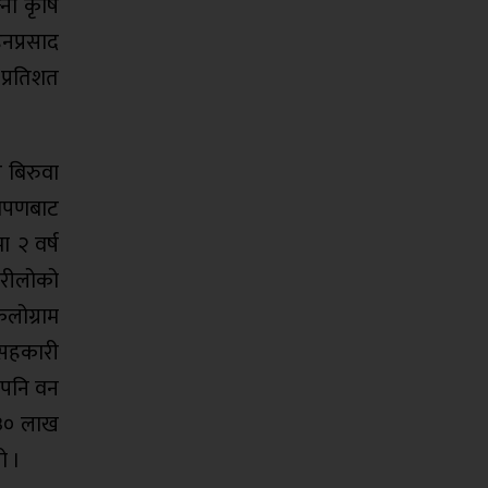
नो कृषि
नप्रसाद
प्रतिशत
 बिरुवा
रोपणबाट
 २ वर्ष
कुरीलोको
लोग्राम
 सहकारी
ा पनि वन
 ३० लाख
ो ।