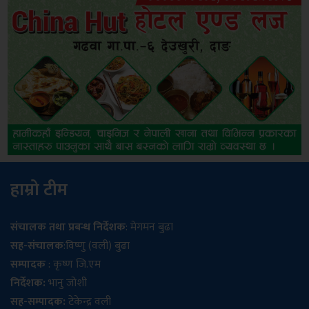
हाम्रो टीम
संचालक तथा प्रबन्ध निर्देशक
: मेगमन बुढा
सह-संचालक
:विष्णु (वली) बुढा
सम्पादक
: कृष्ण जि.एम
निर्देशक:
भानु जोशी
सह-सम्पादक:
टेकेन्द्र वली