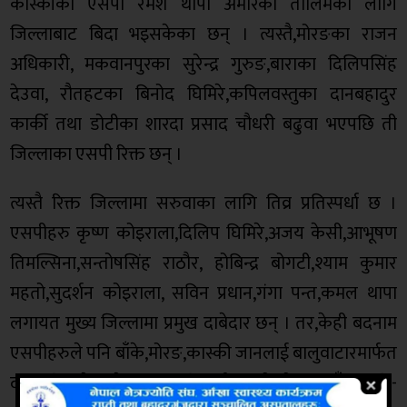
कास्कीका एसपी रमेश थापा अमेरिका तालिमका लागि
जिल्लाबाट बिदा भइसकेका छन् । त्यस्तै,मोरङका राजन
अधिकारी, मकवानपुरका सुरेन्द्र गुरुङ,बाराका दिलिपसिंह
देउवा, रौतहटका बिनोद घिमिरे,कपिलवस्तुका दानबहादुर
कार्की तथा डोटीका शारदा प्रसाद चौधरी बढुवा भएपछि ती
जिल्लाका एसपी रिक्त छन् ।
त्यस्तै रिक्त जिल्लामा सरुवाका लागि तिव्र प्रतिस्पर्धा छ ।
एसपीहरु कृष्ण कोइराला,दिलिप घिमिरे,अजय केसी,आभूषण
तिमल्सिना,सन्तोषसिंह राठौर, होबिन्द्र बोगटी,श्याम कुमार
महतो,सुदर्शन कोइराला, सविन प्रधान,गंगा पन्त,कमल थापा
लगायत मुख्य जिल्लामा प्रमुख दाबेदार छन् । तर,केही बदनाम
एसपीहरुले पनि बाँके,मोरङ,कास्की जानलाई बालुवाटारमार्फत
दबाब दिइरहेकाले सरुवामा ढिलाई भएको स्रोत बताउँछ ।दृष्टि-