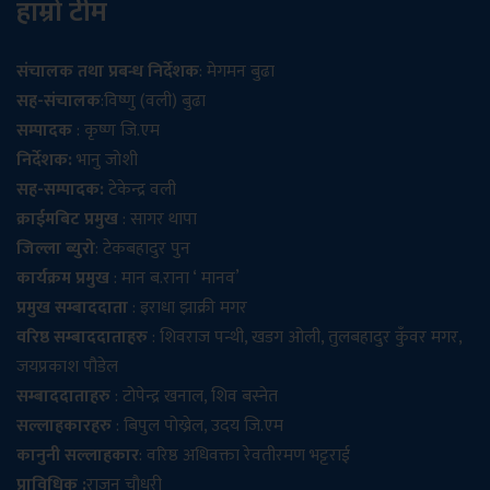
हाम्रो टीम
संचालक तथा प्रबन्ध निर्देशक
: मेगमन बुढा
सह-संचालक
:विष्णु (वली) बुढा
सम्पादक
: कृष्ण जि.एम
निर्देशक:
भानु जोशी
सह-सम्पादक:
टेकेन्द्र वली
क्राईमबिट प्रमुख
: सागर थापा
जिल्ला ब्युरो
: टेकबहादुर पुन
कार्यक्रम प्रमुख
: मान ब.राना ‘ मानव’
प्रमुख सम्बाददाता
: इराधा झाक्री मगर
वरिष्ठ सम्बाददाताहरु
: शिवराज पन्थी, खडग ओली, तुलबहादुर कुँवर मगर,
जयप्रकाश पौडेल
सम्बाददाताहरु
: टोपेन्द्र खनाल, शिव बस्नेत
सल्लाहकारहरु
: बिपुल पोख्रेल, उदय जि.एम
कानुनी सल्लाहकार
: वरिष्ठ अधिवक्ता रेवतीरमण भट्टराई
प्राविधिक :
राजन चौधरी