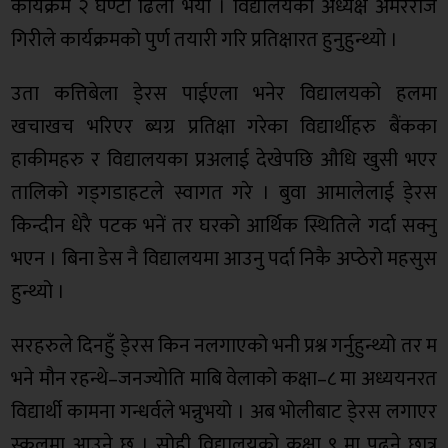
कार्यक्रम २ घण्टा ढिला भयो । विद्यालयका अध्यक्ष अमरराज
गिरीले कार्यक्रमको पुर्ण तयारी गरि प्रतिक्षारत हुनुहुन्थ्यो ।
उता कत्तिबेला डे्रस पाईएला भनेर विद्यालयको हलमा
खचाखच भरिएर ब्यग्र प्रतिक्षा गरेका विद्यार्थीहरु बैंकका
हाकीमहरु र विद्यालयका प्रअलाई देखेपछि औधि खुसी भएर
तालिको गड्गडाहटले स्वागत गरे । बुवा आमालेलाई डे्रस
किन्दीन धेरै पटक भनें तर घरको आर्थिक स्थितिले गर्दा सक्नु
भएन । बिना डेस नै विद्यालयमा आउनु पर्दा निकै अप्ठेरो महसुस
हुन्थ्यो ।
सरहरुले दिनहुँ डे्रस किन नलगाएको भनी प्रश्न गर्नुहुन्थ्यो तर म
भने मौन रहन्थे–जनज्योति माबि वेलाको कक्षा–८ मा अध्ययनरत
विद्यार्थी कामना गन्धर्वले भन्नुभयो । अब भोलीबाट डे्रस लगाएर
स्कूलमा आउने छु । सोही विद्यालयको कक्षा ९ मा पढ्ने छात्र