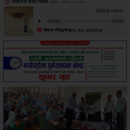
शिबराज पन्थी/गढवा
बुधबार, आषाढ २९, २०७९