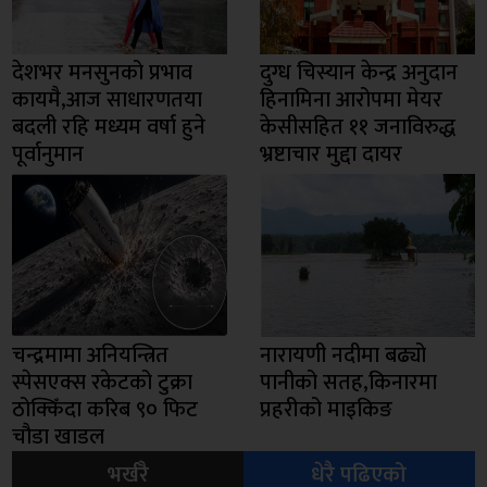
देशभर मनसुनको प्रभाव
दुग्ध चिस्यान केन्द्र अनुदान
कायमै,आज साधारणतया
हिनामिना आरोपमा मेयर
बदली रहि मध्यम वर्षा हुने
केसीसहित ११ जनाविरुद्ध
पूर्वानुमान
भ्रष्टाचार मुद्दा दायर
चन्द्रमामा अनियन्त्रित
नारायणी नदीमा बढ्यो
स्पेसएक्स रकेटको टुक्रा
पानीको सतह,किनारमा
ठोक्किँदा करिब ९० फिट
प्रहरीको माइकिङ
चौडा खाडल
भर्खरै
धेरै पढिएको