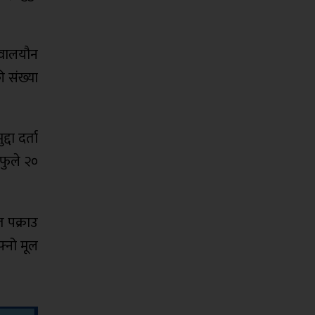
,वालयौन
ी संख्या
दा दर्ता
फुले २०
 पक्राउ
्नो मूल