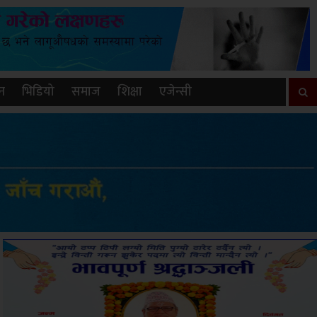
न
भिडियो
समाज
शिक्षा
एजेन्सी