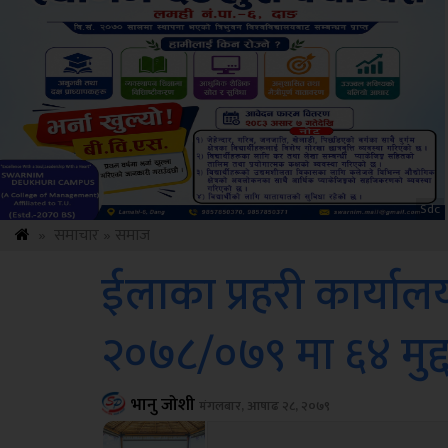
Amb
»
समाचार
»
समाज
ईलाका प्रहरी कार्याल
२०७८/०७९ मा ६४ मुद्दा
भानु जोशी
मंगलबार, आषाढ २८, २०७९