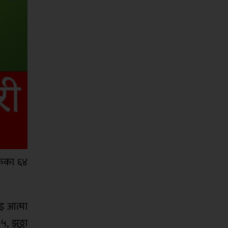
षकका ६४
ीइ आत्मा
, झुठ्ठा