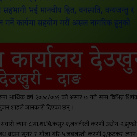
ाङमा आर्थिक वर्ष २०७८/०७९ को असार ७ गते सम्म विभिन्न शिर्
्षक सुजन शाहले जानकारी दिएका छन् ।
 सवारी ज्यान-८,सा.शा.बि.कसुर-१,जबर्जस्ती करणी उद्योग-२,झुण्ड
ध ब्राउन सुगर र गाँजा गरि-५,जबर्जस्ती करणी-३,फुटकर ज्यान-५