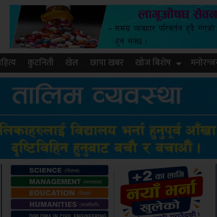
हित्य
कुटनिती
खेल
छापा खबर
खोज बिशेष
मनोरन्ज