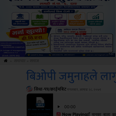
ksbus
»
समाचार
»
समाज
बिओपी जमुनाहले ला
सिधा-पत्र/क्राईमबिट
मंगलबार, आषाढ २८, २०७९