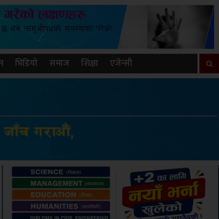
न
भिडियो
समाज
शिक्षा
एजेन्सी