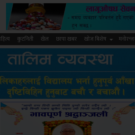
हित्य
कुटनिती
खेल
छापा खबर
खोज बिशेष
मनोरन्ज