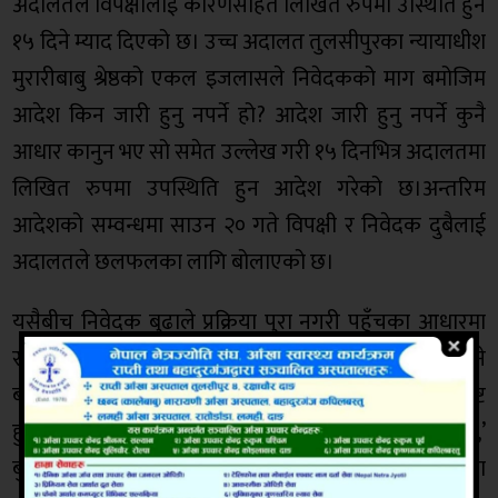
अदालतले विपक्षीलाई कारणसहित लिखित रुपमा उस्थिति हुन
१५ दिने म्याद दिएको छ। उच्च अदालत तुलसीपुरका न्यायाधीश
मुरारीबाबु श्रेष्ठको एकल इजलासले निवेदकको माग बमोजिम
आदेश किन जारी हुनु नपर्ने हो? आदेश जारी हुनु नपर्ने कुनै
आधार कानुन भए सो समेत उल्लेख गरी १५ दिनभित्र अदालतमा
लिखित रुपमा उपस्थिति हुन आदेश गरेको छ।अन्तरिम
आदेशको सम्वन्धमा साउन २० गते विपक्षी र निवेदक दुबैलाई
अदालतले छलफलका लागि बोलाएको छ।
यसैबीच निवेदक बुढाले प्रक्रिया पुरा नगरी पहुँचका आधारमा
सञ्चालित जिल्लाभरका सबै क्रसर उद्योग विरुद्ध अदालत जाने
बताएका छन्।‘प्रकृतिको विनाश र जैविक विविधता नै नष्ट
हुनेगरी सञ्चालित सबै क्रसर उद्योग विरुद्ध मेरो उजुरी पर्ने छ,’
बुढाले भने तुलसीपुर, घोराहीका बीचमा सञ्चालित त्यस्ता