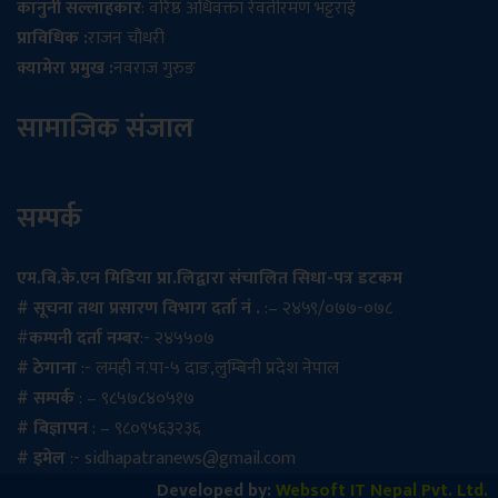
कानुनी सल्लाहकार
: वरिष्ठ अधिवक्ता रेवतीरमण भट्टराई
प्राविधिक :
राजन चौधरी
क्यामेरा प्रमुख :
नवराज गुरुङ
सामाजिक संजाल
सम्पर्क
एम.बि.के.एन मिडिया प्रा.लिद्वारा संचालित सिधा-पत्र डटकम
# सूचना तथा प्रसारण विभाग दर्ता नं .
:– २४५९/०७७-०७८
#
कम्पनी दर्ता नम्बर
:- २४५५०७
# ठेगाना
:- लमही न.पा-५ दाङ,लुम्बिनी प्रदेश नेपाल
# सम्पर्क
: – ९८५७८४०५१७
# बिज्ञापन
: – ९८०९५६३२३६
# इमेल
:-
sidhapatranews@gmail.com
Developed by:
Websoft IT Nepal Pvt. Ltd.