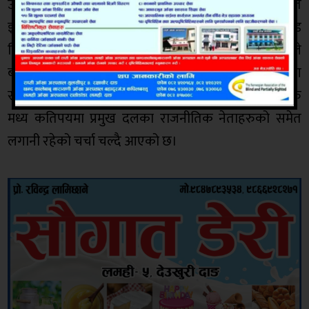
उद्योगहरुको विवरण संकलन भइरहेको छ।जिल्लामा सञ्चालित
झन्डै तीन सय जति क्रसर उद्योगमध्ये अधिकांस मापदण्ड
विपरित सञ्चालनमा रहेको जानकार बताउँछन्। कतिपयले
बालुवा वासिङ सेन्टर भनेर शक्ति र पहुँचको भरमा उद्योग
सञ्चालन गर्दै आएका छन्।दाङमा सञ्चालित क्रसर उद्योगहरु
मध्य कतिपयमा प्रमुख दलका राजनीतिक नेताहरुको समेत
लगानी रहेको चर्चा चल्दै आएको छ।