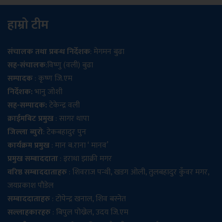
हाम्रो टीम
संचालक तथा प्रबन्ध निर्देशक
: मेगमन बुढा
सह-संचालक
:विष्णु (वली) बुढा
सम्पादक
: कृष्ण जि.एम
निर्देशक:
भानु जोशी
सह-सम्पादक:
टेकेन्द्र वली
क्राईमबिट प्रमुख
: सागर थापा
जिल्ला ब्युरो
: टेकबहादुर पुन
कार्यक्रम प्रमुख
: मान ब.राना ‘ मानव’
प्रमुख सम्बाददाता
: इराधा झाक्री मगर
वरिष्ठ सम्बाददाताहरु
: शिवराज पन्थी, खडग ओली, तुलबहादुर कुँवर मगर,
जयप्रकाश पौडेल
सम्बाददाताहरु
: टोपेन्द्र खनाल, शिव बस्नेत
सल्लाहकारहरु
: बिपुल पोख्रेल, उदय जि.एम