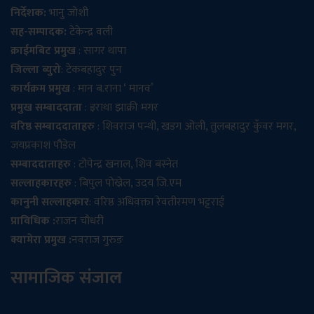
निर्देशक:
भानु जोशी
सह-सम्पादक:
टेकेन्द्र वली
क्राईमबिट प्रमुख
: सागर थापा
जिल्ला ब्युरो
: टेकबहादुर पुन
कार्यक्रम प्रमुख
: मान ब.राना ‘ मानव’
प्रमुख सम्बाददाता
: इराधा झाक्री मगर
वरिष्ठ सम्बाददाताहरु
: शिवराज पन्थी, खडग ओली, तुलबहादुर कुँवर मगर,
जयप्रकाश पौडेल
सम्बाददाताहरु
: टोपेन्द्र खनाल, शिव बस्नेत
सल्लाहकारहरु
: बिपुल पोख्रेल, उदय जि.एम
कानुनी सल्लाहकार
: वरिष्ठ अधिवक्ता रेवतीरमण भट्टराई
प्राविधिक :
राजन चौधरी
क्यामेरा प्रमुख :
नवराज गुरुङ
सामाजिक संजाल