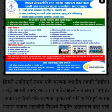
सर्वोच्च अदालतका न्यायाधीशका घर घरमा धाउने काममा भने
सक्रिय रुपमा लागेका छन् । प्रभुमार्फत् न्यायाधीशको घर घरमा
धाएर कुरा आइजीपी नियुक्तिका बिरुद्ध पोखरेलले दायर गरेको
रिटको सुनुवाई कामु प्रधानन्यायाधीश दीपककुमार कार्की र
न्यायाधीश कुमार चुडालले गरिरहेका छन् ।
गत जेठ ३० गते हेर्दाहेर्दैमा राखिएको मुद्दाको सुनुवाइ असार ५
मा तोकिएको छ ।सरकारले आइजीपीमा नियुक्ति गर्ने एक
आधार भनेको कार्यक्षमता पनि हो । जुन धिरजप्रताप सिंहले
देखाइसकेका छन् । चुनावको १२ दिनअघि आइजीपी भएका
सिंहले शान्तिपूर्ण रुपमा एकै चरणमा स्थानीय तहको निर्वाचन
गराई आफ्नो कार्यकुशलता पनि देखाइसकेका छन् । नियुक्ति
भएको १२ दिनमै एकै चरणमा चुनाव त्यो पनि शान्तिपूर्ण रुपमा
गराउन सफल आइजीपी सिंहको नियुक्ति अदालतले बदर गर्ला