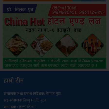
हाम्रो टीम
संचालक तथा प्रबन्ध निर्देशक
: मेगमन बुढा
सह-संचालक
:विष्णु (वली) बुढा
सम्पादक
: कृष्ण जि.एम