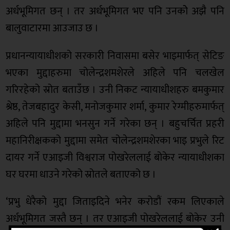
अर्धभूमिगत छन् । तर अर्धभूमिगत भए पनि उनकोे अझै पनि
बालुवाटारमा आउजाउ छ ।
प्रधानन्यायाधीशको सरकारी निवासमा बसेर भाइमार्फत् सेटिङ
भएका मुद्दाहरुमा चोलेन्द्रशमशेरले अहिले पनि चलखेल
गरिरहेको स्रोत बताउँछ । उनी निकट न्यायाधीशहरु बमकुमार
श्रेष्ठ, तेजबहादुर केसी, मनोजकुमार शर्मा, कुमार रेग्मीहरुमार्फत्
अहिले पनि मुद्दामा भनसुन गर्ने गरेका छन् । बहुचर्चित प्रहरी
महानिरीक्षकको मुद्दामा समेत चोलेन्द्रशमशेरका भाइ प्रभुले रिट
दायर गर्ने एआइजी विश्वराज पोखरेललाई बोकेर न्यायाधीशका
घर घरमा धाउने गरेको स्रोतले बताएको छ ।
‘प्रभु धेरैको मुद्दा जिताइदिने भनेर करोडौं रकम लिएकाले
अर्धभूमिगत जस्तै छन् । तर एआइजी पोखरेललाई बोकेर उनी