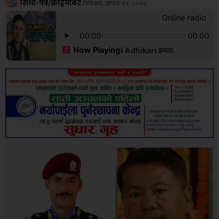
सिधा-पत्र/क्राईमबिट
बिहिबार, आषाढ ०२, २०७९