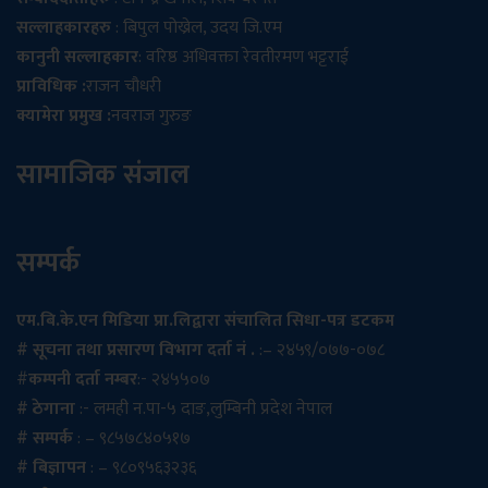
सल्लाहकारहरु
: बिपुल पोख्रेल, उदय जि.एम
कानुनी सल्लाहकार
: वरिष्ठ अधिवक्ता रेवतीरमण भट्टराई
प्राविधिक :
राजन चौधरी
क्यामेरा प्रमुख :
नवराज गुरुङ
सामाजिक संजाल
सम्पर्क
एम.बि.के.एन मिडिया प्रा.लिद्वारा संचालित सिधा-पत्र डटकम
# सूचना तथा प्रसारण विभाग दर्ता नं .
:– २४५९/०७७-०७८
#
कम्पनी दर्ता नम्बर
:- २४५५०७
# ठेगाना
:- लमही न.पा-५ दाङ,लुम्बिनी प्रदेश नेपाल
# सम्पर्क
: – ९८५७८४०५१७
# बिज्ञापन
: – ९८०९५६३२३६