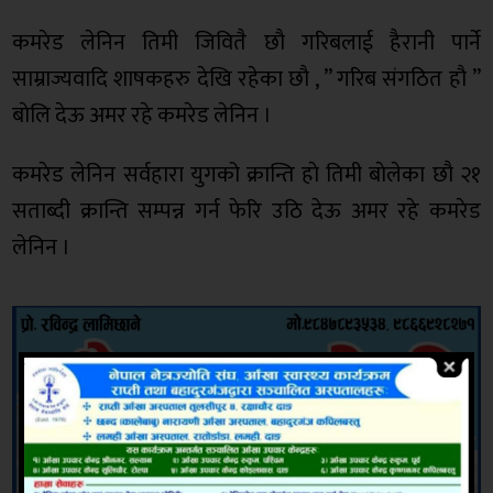
कमरेड लेनिन तिमी जिवितै छाै गरिबलाई हैरानी पार्ने
साम्राज्यवादि शाषकहरु देखि रहेका छाै , ” गरिब संगठित हाै ”
बाेलि देऊ अमर रहे कमरेड लेनिन ।
कमरेड लेनिन सर्वहारा युगको क्रान्ति हाे तिमी बाेलेका छाै २१
सताब्दी क्रान्ति सम्पन्न गर्न फेरि उठि देऊ अमर रहे कमरेड
लेनिन ।