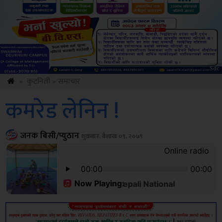
Amb
»
कुटनिती
»
समाचार
कमरेड लेनिन !
जनक बिसी/प्युठान
शुक्रबार, बैशाख ०९, २०७९