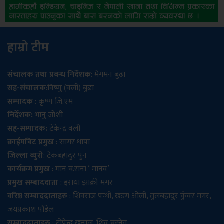
हाम्रो टीम
संचालक तथा प्रबन्ध निर्देशक
: मेगमन बुढा
सह-संचालक
:विष्णु (वली) बुढा
सम्पादक
: कृष्ण जि.एम
निर्देशक:
भानु जोशी
सह-सम्पादक:
टेकेन्द्र वली
क्राईमबिट प्रमुख
: सागर थापा
जिल्ला ब्युरो
: टेकबहादुर पुन
कार्यक्रम प्रमुख
: मान ब.राना ‘ मानव’
प्रमुख सम्बाददाता
: इराधा झाक्री मगर
वरिष्ठ सम्बाददाताहरु
: शिवराज पन्थी, खडग ओली, तुलबहादुर कुँवर मगर,
जयप्रकाश पौडेल
सम्बाददाताहरु
: टोपेन्द्र खनाल, शिव बस्नेत