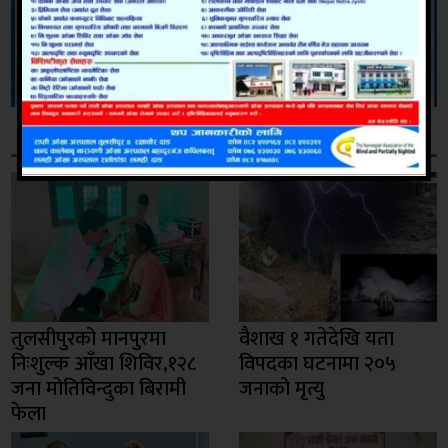
सम्बन्धित
तुलसीपुरको मानपुरमा
वैशाख १ गतेदेखि यता
निःशुल्क आँखा शिविर,१२८
विपदका घटनामा २०५
जना मोतिविन्दुका बिरामी
जनाको मृत्यु
फेला