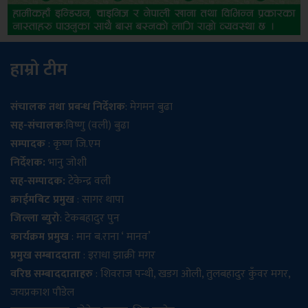
हाम्रो टीम
संचालक तथा प्रबन्ध निर्देशक
: मेगमन बुढा
सह-संचालक
:विष्णु (वली) बुढा
सम्पादक
: कृष्ण जि.एम
निर्देशक:
भानु जोशी
सह-सम्पादक:
टेकेन्द्र वली
क्राईमबिट प्रमुख
: सागर थापा
जिल्ला ब्युरो
: टेकबहादुर पुन
कार्यक्रम प्रमुख
: मान ब.राना ‘ मानव’
प्रमुख सम्बाददाता
: इराधा झाक्री मगर
वरिष्ठ सम्बाददाताहरु
: शिवराज पन्थी, खडग ओली, तुलबहादुर कुँवर मगर,
जयप्रकाश पौडेल