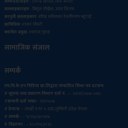
सम्बाददाताहरु
: टोपेन्द्र खनाल, शिव बस्नेत
सल्लाहकारहरु
: बिपुल पोख्रेल, उदय जि.एम
कानुनी सल्लाहकार
: वरिष्ठ अधिवक्ता रेवतीरमण भट्टराई
प्राविधिक :
राजन चौधरी
क्यामेरा प्रमुख :
नवराज गुरुङ
सामाजिक संजाल
सम्पर्क
एम.बि.के.एन मिडिया प्रा.लिद्वारा संचालित सिधा-पत्र डटकम
# सूचना तथा प्रसारण विभाग दर्ता नं .
:– २४५९/०७७-०७८
#
कम्पनी दर्ता नम्बर
:- २४५५०७
# ठेगाना
:- लमही न.पा-५ दाङ,लुम्बिनी प्रदेश नेपाल
# सम्पर्क
: – ९८५७८४०५१७
# बिज्ञापन
: – ९८०९५६३२३६