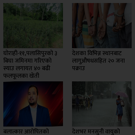
घोराही-११,पलासिपुरको ३
देशका विभिन्न स्थानबाट
बिघा जमिनमा गरिएको
लागुऔषधसहित २० जना
स्याउ लगायत ४० बढी
पक्राउ
फलफूलका खेती
बलात्कार आरोपितको
देशभर मनसुनी वायुको