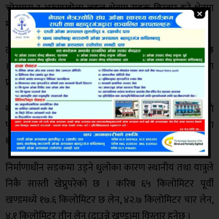
चोरमारा र अरुणखोला जङ्गल क्षेत्रमा सडक विस्तार हुने क्षेत्रमा
माटो भर्ने र पुल निर्माणको काम सुरु भएको छ ।
दाउन्ने पहाडको माटो कटान गर्ने काम पनि सञ्चालन भइरहेको छ
। सडक विस्तारका लागि मजदुरसँगै २१३ औजार उपकरण
प्रयोग गरेर काम भइरहेको आयोजनाले जनाएको छ ।
करिब एक घण्टामा पार गरिने नारायणगढ बुटवल सडकको
पूर्वी खण्ड विस्तारको काम ढिला हुँदा पार गर्न तीन घण्टाभन्दा
बढी समय लाग्ने गरेको छ ।
निर्माणाधीन सडकमा उड्ने धुलोका कारण स्थानीय तथा यात्रुले
निकै सास्ती खेप्नुपरेको छ । करिब ६५ किलोमिटर पूर्वी
खण्डमध्ये १७.६ किलोमिटर छ लेन, ४२.७ किलोमिटर चार लेन,
४.१ किलोमिटर तीन लेन (दाउन्ने खण्ड)मा विस्तार हुनेछ ।