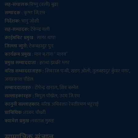
सह-संचालक
:विष्णु (वली) बुढा
सम्पादक
: कृष्ण जि.एम
निर्देशक:
भानु जोशी
सह-सम्पादक:
टेकेन्द्र वली
क्राईमबिट प्रमुख
: सागर थापा
जिल्ला ब्युरो
: टेकबहादुर पुन
कार्यक्रम प्रमुख
: मान ब.राना ‘ मानव’
प्रमुख सम्बाददाता
: इराधा झाक्री मगर
वरिष्ठ सम्बाददाताहरु
: शिवराज पन्थी, खडग ओली, तुलबहादुर कुँवर मगर,
जयप्रकाश पौडेल
सम्बाददाताहरु
: टोपेन्द्र खनाल, शिव बस्नेत
सल्लाहकारहरु
: बिपुल पोख्रेल, उदय जि.एम
कानुनी सल्लाहकार
: वरिष्ठ अधिवक्ता रेवतीरमण भट्टराई
प्राविधिक :
राजन चौधरी
क्यामेरा प्रमुख :
नवराज गुरुङ
सामाजिक संजाल