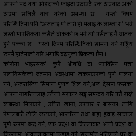
आफ्नो पद तथा ओहदाको फाइदा उठाउदै एक ठाउबाट अर्को
ठाउमा सजिलै यात्रा गरेको अबस्था छ । यस्तो विषम
परिस्थितिमा पनि “अरुलाइ पो लाग्ने हो मलाइ के लाग्ला र ” भन्ने
जस्तो मानशिकता कसैले बोकेको छ भने त्यो उसैलाइ नै घातक
हुने पक्का छ । यस्तो विषम परिस्थितिको सामना गर्न राष्ट्रिय
रुपमै हातेमालो गरि अगाडि बढ्नुको बिकल्प छैन ।
कोरोना भाइरसको कुनै औषधि वा भ्याक्सिन पत्ता
नलागिसकेको बर्तमान अबस्थामा लकडाउनको पुर्ण पालना
गर्ने, अन्तरास्ट्रिय सिमाना पुर्णत शिल गर्ने,अन्य देसमा फसेका
आफ्ना नागरिकलाइ उतैको सरकार सङ्ग समन्वय गरि उतै राख्ने
ब्यबस्था मिलाउने , उचित खाना, उपचार र बासको लागि
नेपालबाटै टोलि खटाउने, आन्तरिक तथा बाह्य हवाइ सन्जाल
पुर्ण रुपमा बन्द गर्ने, एक प्रदेश वा जिल्लाबाट अर्को प्रदेश वा
जिल्लामा आबतजावतमा कडाइ गर्ने, संक्रमीत भेटिएको घर वा