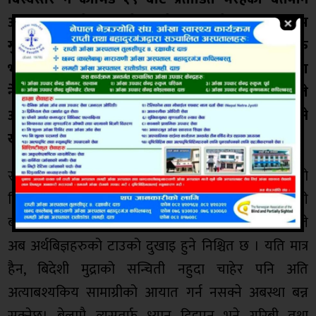
अबस्थामा बिदेसमा रहेका नेपालिहरुले आफ्नो काम
गुमाउने, चाहेर पनि श्रम बेच्न नपाउने तथा बिदेसि कम्पनिहरु
भटाभट बन्द हुने अबस्था देखा पर्दैछ । यस्तो अबस्थामा
नेपालीहरु आफ्नो देस फर्कने अबस्था आउँछ जसले
अर्थतन्त्रमा पार्ने दुरगामी असर आकलन गर्न नसकिने
खालको हुन सक्नेछ ।
स्वदेश फर्कने नेपालिलाइ कसरी ब्यबस्थापन गर्ने, गुमेको
बिप्रेषणको बिकल्प के हुने, बिदेसी मुद्राको सन्चिती कसरी
बढाउने तथा भुक्तानी सन्तुलन कसरी कायम गर्ने भन्ने चुनौतीले
अब अर्थबिज्ञहरुको टाउको दुखाइ हुने निश्चित छ । यति मात्र
हैन, बिदेशी मुद्राको सन्चिती नहुदा चाहेर पनि अति
अत्याबश्यकिय सामाग्रीको आयात गर्न नसक्ने अबस्था बन्न