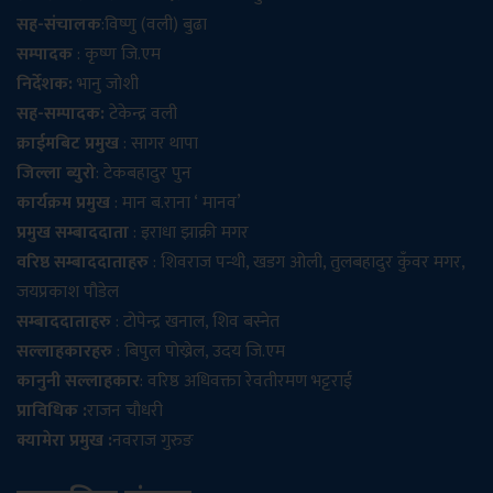
सह-संचालक
:विष्णु (वली) बुढा
सम्पादक
: कृष्ण जि.एम
निर्देशक:
भानु जोशी
सह-सम्पादक:
टेकेन्द्र वली
क्राईमबिट प्रमुख
: सागर थापा
जिल्ला ब्युरो
: टेकबहादुर पुन
कार्यक्रम प्रमुख
: मान ब.राना ‘ मानव’
प्रमुख सम्बाददाता
: इराधा झाक्री मगर
वरिष्ठ सम्बाददाताहरु
: शिवराज पन्थी, खडग ओली, तुलबहादुर कुँवर मगर,
जयप्रकाश पौडेल
सम्बाददाताहरु
: टोपेन्द्र खनाल, शिव बस्नेत
सल्लाहकारहरु
: बिपुल पोख्रेल, उदय जि.एम
कानुनी सल्लाहकार
: वरिष्ठ अधिवक्ता रेवतीरमण भट्टराई
प्राविधिक :
राजन चौधरी
क्यामेरा प्रमुख :
नवराज गुरुङ