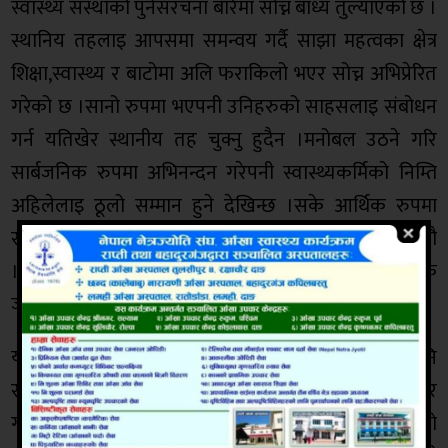
स्वास्थ्य संस्थाको पुर्नसंरचना बारेमा सोच्न बाध्य तुल्याएको छ ।
स्थानिय तहलाइ आपसमा समन्वय गर्दै साझा महत्वका क्षेत्र
शिक्षा,स्वास्थ्य र बाटोमा अलि फराकिलो भएर सोच्न अभिप्रेरित
गरेको छ ।सानो रुपमा भएपनी उनिहरुको साहसलाइ संबोधन
गर्न यतिखेर स्थानीय तह चुक्नु हुदैन ।मनोबल उठने गरि
सार्बजनिक रुपमा अभिनन्दन गरेपनी स्वास्थ्यकर्मिको निम्ति
अहिलेलाइ ठूलो सम्मान हुने देखिन्छ ।सके आर्थिक रुपमा
संबोधन माथिबाटै गराउन सके झनै राम्रो हुनेछ ।तर ढिला नगरौ
। देशभरिका सबै स्वास्थ्य सस्थाबाट जिल्लागत रुपमा एक एक
जनालाइ नायक घोषणाको पहल आजैबाट गर्न शुरु गरौ ।
यो कोरोना बिपदमा स्थानीय जनप्रतिनिधिको खट्टाइ पनि
समग्रमा संतोषजनक नै छ । तर कतिपय महानगर,नगर र
गांउपालिकाले कोरोना संकटलाइ कमाउने र लुट्ने अबसरको