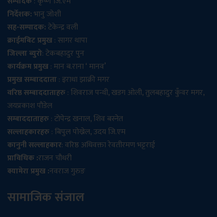
सम्पादक
: कृष्ण जि.एम
निर्देशक:
भानु जोशी
सह-सम्पादक:
टेकेन्द्र वली
क्राईमबिट प्रमुख
: सागर थापा
जिल्ला ब्युरो
: टेकबहादुर पुन
कार्यक्रम प्रमुख
: मान ब.राना ‘ मानव’
प्रमुख सम्बाददाता
: इराधा झाक्री मगर
वरिष्ठ सम्बाददाताहरु
: शिवराज पन्थी, खडग ओली, तुलबहादुर कुँवर मगर,
जयप्रकाश पौडेल
सम्बाददाताहरु
: टोपेन्द्र खनाल, शिव बस्नेत
सल्लाहकारहरु
: बिपुल पोख्रेल, उदय जि.एम
कानुनी सल्लाहकार
: वरिष्ठ अधिवक्ता रेवतीरमण भट्टराई
प्राविधिक :
राजन चौधरी
क्यामेरा प्रमुख :
नवराज गुरुङ
सामाजिक संजाल