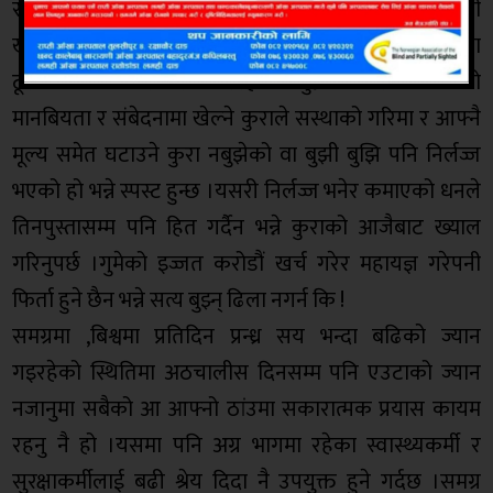
रुपमा बुझेको देखिएको छ ।राहत बितरण, स्वास्थ्य सामाग्री
खरिद, क्वारेन्टाइन ब्यबस्थापन र यातायात जस्ता शिर्षकमा
ठूलो आर्थिक चलखेल गरिरहेको सुन्नमा आएको छ ।यो
मानबियता र संबेदनामा खेल्ने कुराले सस्थाको गरिमा र आफ्नै
मूल्य समेत घटाउने कुरा नबुझेको वा बुझी बुझि पनि निर्लज्ज
भएको हो भन्ने स्पस्ट हुन्छ ।यसरी निर्लज्ज भनेर कमाएको धनले
तिनपुस्तासम्म पनि हित गर्दैन भन्ने कुराको आजैबाट ख्याल
गरिनुपर्छ ।गुमेको इज्जत करोडौं खर्च गरेर महायज्ञ गरेपनी
फिर्ता हुने छैन भन्ने सत्य बुझ्न् ढिला नगर्न कि !
समग्रमा ,बिश्वमा प्रतिदिन प्रन्ध्र सय भन्दा बढिको ज्यान
गइरहेको स्थितिमा अठचालीस दिनसम्म पनि एउटाको ज्यान
नजानुमा सबैको आ आफ्नो ठांउमा सकारात्मक प्रयास कायम
रहनु नै हो ।यसमा पनि अग्र भागमा रहेका स्वास्थ्यकर्मी र
सुरक्षाकर्मीलाई बढी श्रेय दिदा नै उपयुक्त हुने गर्दछ ।समग्र