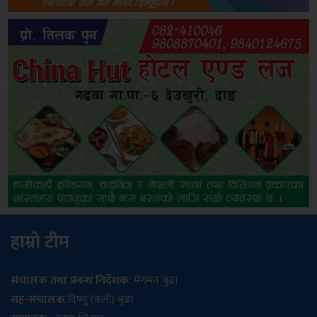
हाम्रो टीम
संचालक तथा प्रबन्ध निर्देशक
: मेगमन बुढा
सह-संचालक
:विष्णु (वली) बुढा