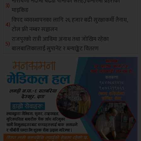
नारायणी नदीमा बढ्यो पानीको सतह,किनारमा प्रहरीको
माइकिङ
विपद व्यवस्थापनका लागि २६ हजार बढी सुरक्षाकर्मी तैनाथ,
टोल फ्री नम्बर सञ्चालन
राजपुरको रात्री आविमा अनाथ तथा जोखिम रहेका
बालबालिकालाई सुपानेट र ब्ल्याङ्केट वितरण