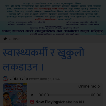
ksbus
»
बिचार
स्वास्थ्यकर्मी र खुकुलो
लकडाउन ।
सबिन बस्नेत
मंगलबार, बैशाख ३०, २०७७