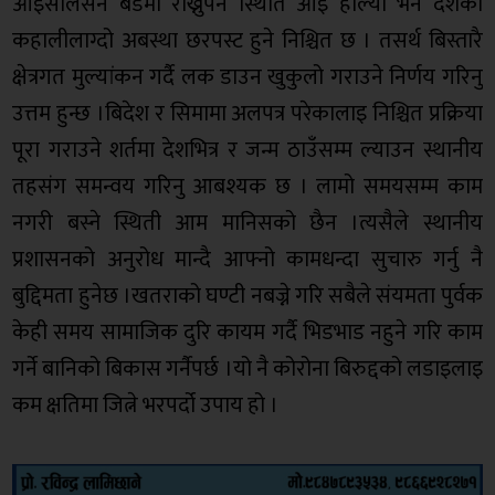
आइसोलेसन बेडमा राख्नुपर्ने स्थिति आइ हाल्यो भने देशको
कहालीलाग्दो अबस्था छरपस्ट हुने निश्चित छ । तसर्थ बिस्तारै
क्षेत्रगत मुल्यांकन गर्दै लक डाउन खुकुलो गराउने निर्णय गरिनु
उत्तम हुन्छ ।बिदेश र सिमामा अलपत्र परेकालाइ निश्चित प्रक्रिया
पूरा गराउने शर्तमा देशभित्र र जन्म ठाउँसम्म ल्याउन स्थानीय
तहसंग समन्वय गरिनु आबश्यक छ । लामो समयसम्म काम
नगरी बस्ने स्थिती आम मानिसको छैन ।त्यसैले स्थानीय
प्रशासनको अनुरोध मान्दै आफ्नो कामधन्दा सुचारु गर्नु नै
बुद्दिमता हुनेछ ।खतराको घण्टी नबज्ने गरि सबैले संयमता पुर्वक
केही समय सामाजिक दुरि कायम गर्दै भिडभाड नहुने गरि काम
गर्ने बानिको बिकास गर्नैपर्छ ।यो नै कोरोना बिरुद्दको लडाइलाइ
कम क्षतिमा जित्ने भरपर्दो उपाय हो ।