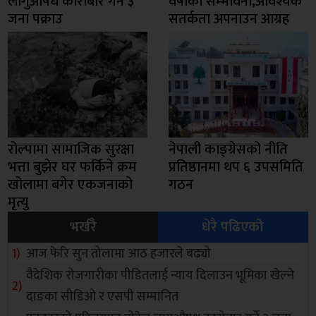
लागुऔषध कारोबार गर्ने ३
वर्षाको सम्भावना,आवश्यक
जना पक्राउ
सतर्कता अपनाउन आग्रह
रोल्पामा सामाजिक सुरक्षा
नेपाली काङ्ग्रेसको नीति
भत्ता बुझेर घर फर्किने क्रम
प्रतिष्ठानमा थप ६ उपसमिति
खोलामा बगेर एकजनाको
गठन
मृत्यु
भर्खरै
धेरै पढिएको
आज फेरि सुन तोलामा आठ हजारले बढ्यो
वैदेशिक रोजगारीका पीडितलाई न्याय दिलाउन भूमिका खेल्ने
दाङका सीडिओ र एसपी सम्मानित