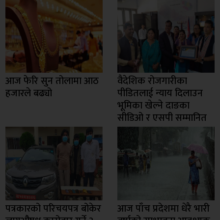
आज फेरि सुन तोलामा आठ
वैदेशिक रोजगारीका
हजारले बढ्यो
पीडितलाई न्याय दिलाउन
भूमिका खेल्ने दाङका
सीडिओ र एसपी सम्मानित
पत्रकारको परिचयपत्र बोकेर
आज पाँच प्रदेशमा धेरै भारी