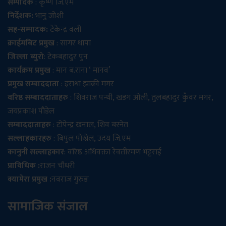
सम्पादक
: कृष्ण जि.एम
निर्देशक:
भानु जोशी
सह-सम्पादक:
टेकेन्द्र वली
क्राईमबिट प्रमुख
: सागर थापा
जिल्ला ब्युरो
: टेकबहादुर पुन
कार्यक्रम प्रमुख
: मान ब.राना ‘ मानव’
प्रमुख सम्बाददाता
: इराधा झाक्री मगर
वरिष्ठ सम्बाददाताहरु
: शिवराज पन्थी, खडग ओली, तुलबहादुर कुँवर मगर,
जयप्रकाश पौडेल
सम्बाददाताहरु
: टोपेन्द्र खनाल, शिव बस्नेत
सल्लाहकारहरु
: बिपुल पोख्रेल, उदय जि.एम
कानुनी सल्लाहकार
: वरिष्ठ अधिवक्ता रेवतीरमण भट्टराई
प्राविधिक :
राजन चौधरी
क्यामेरा प्रमुख :
नवराज गुरुङ
सामाजिक संजाल