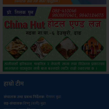
हाम्रो टीम
संचालक तथा प्रबन्ध निर्देशक
: मेगमन बुढा
सह-संचालक
:विष्णु (वली) बुढा