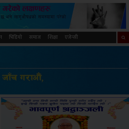
न
भिडियो
समाज
शिक्षा
एजेन्सी