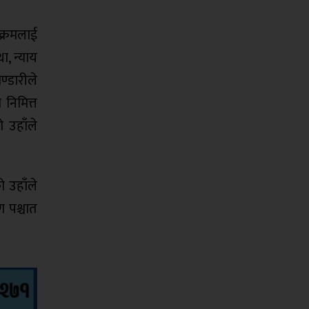
क्रमलाई
ा, न्याय
ण्डारीले
निमित्त
 उहाँले
ो उहाँले
ण पश्चात