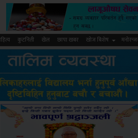
हित्य
कुटनिती
खेल
छापा खबर
खोज बिशेष
मनोरन्ज