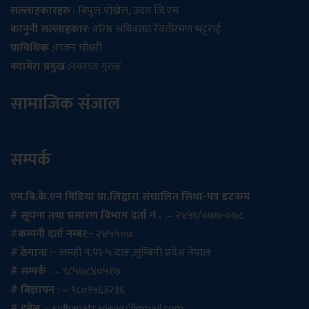
सल्लाहकारहरु
: बिपुल पोख्रेल, उदय जि.एम
कानुनी सल्लाहकार
: वरिष्ठ अधिवक्ता रेवतीरमण भट्टराई
प्राविधिक :
राजन चौधरी
क्यामेरा प्रमुख :
नवराज गुरुङ
सामाजिक संजाल
सम्पर्क
एम.बि.के.एन मिडिया प्रा.लिद्वारा संचालित सिधा-पत्र डटकम
# सूचना तथा प्रसारण विभाग दर्ता नं .
:– २४५९/०७७-०७८
#
कम्पनी दर्ता नम्बर
:- २४५५०७
# ठेगाना
:- लमही न.पा-५ दाङ,लुम्बिनी प्रदेश नेपाल
# सम्पर्क
: – ९८५७८४०५१७
# बिज्ञापन
: – ९८०९५६३२३६
# इमेल
:-
sidhapatranews@gmail.com