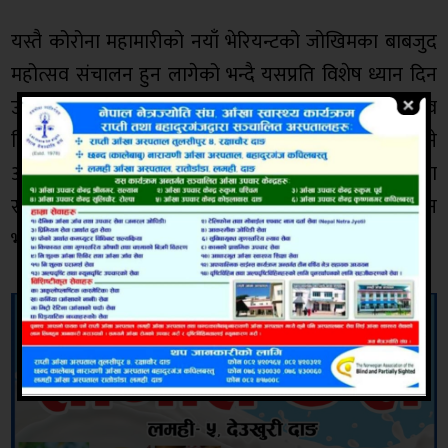
यस्तै कोरोना महामारीको नयाँ भेरियन्टको जोखिमका बाबजुद
महोत्सव संचालन हुन लागेको भन्दै यसप्रति विशेष ध्यान दिन
उनले आयोजकलाई आग्रह पनि गर्नु भएको छ । महोत्सव
बिहीबार २३ गतेदेखि मंसिर २९ गतेसम्म संचालन हुने
आयोजकले जनाएको छ । महोत्सव मुल आयोजक समितिका
संयोजक शम्भु रेग्मीको अध्यक्षतामा सो कार्यक्रमको उद्घाटन
भएको थियो ।