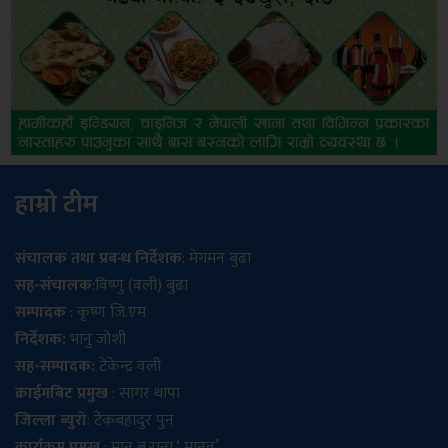
हाम्रो टीम
संचालक तथा प्रबन्ध निर्देशक
: मेगमन बुढा
सह-संचालक
:विष्णु (वली) बुढा
सम्पादक
: कृष्ण जि.एम
निर्देशक:
भानु जोशी
सह-सम्पादक:
टेकेन्द्र वली
क्राईमबिट प्रमुख
: सागर थापा
जिल्ला ब्युरो
: टेकबहादुर पुन
कार्यक्रम प्रमुख
: मान ब.राना ‘ मानव’