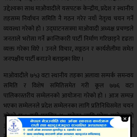
उद्देश्यका साथ माओेवादीले यसपटक केन्द्रीय, प्रदेश र स्थानीय
तहसम्म निर्वाचन समिति नै गठन गरेर नयाँ नेतृत्व चयन गर्ने
व्यवस्था गरेको हो । उद्घाटनसत्रमा माओवादी अध्यक्ष प्रचण्डले
जनताले भरोसा गर्ने क्रान्तिकारी पार्टी निर्माण गरिछाड्ने दृढता
व्यक्त गरेका थिऐ । उनले विचार, सङ्गठन र कार्यशैलीमा समेत
जनपक्षीय पार्टी बनाउने बताइका थिए ।
माओवादीले ७५३ वटा स्थानीय तहका अलावा सम्पर्क समन्वय
समिति र विशेष समितिसमेत गरी कूल ७७६ वटा
पालिकास्तरीय सम्मेलनको आयोजना गरेको हो । आज सम्पन्न
भएका सम्मेलनले प्रदेश सम्मेलनका लागि प्रतिनिधिसमेत चयन
गरेको छ । यही मङ्सिर २५ गतेका लागि प्रदेश सम्मेलनको
आयोजना गरिएको छ । आगामी पुस ११ देखि १३ गतेसम्म
राष्ट्रिय सम्मेलन तय गरिएको छ ।